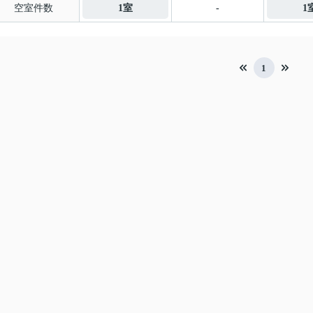
空室件数
1室
-
1
1