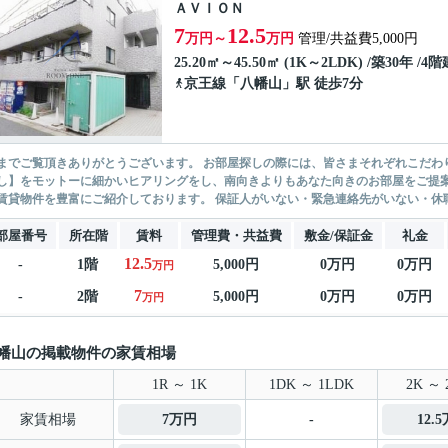
ＡＶＩＯＮ
7
12.5
万円～
万円
管理/共益費5,000円
25.20㎡～45.50㎡ (1K～2LDK) /築30年 /4階
京王線
「
八幡山
」駅 徒歩7分
ありがとうございます。 お部屋探しの際には、皆さまそれぞれこだわりの条件があると思いますが、当社では【あなたに１番のお部
】をモットーに細かいヒアリングをし、南向きよりもあなた向きのお部屋をご提案いたします。 シングル物件からファミ
無い賃貸物件を豊富にご紹介しております。 保証人がいない・緊急連
部屋番号
所在階
賃料
管理費・共益費
敷金/保証金
礼金
12.5
-
1階
5,000円
0万円
0万円
万円
7
-
2階
5,000円
0万円
0万円
万円
幡山の掲載物件の家賃相場
1R ～ 1K
1DK ～ 1LDK
2K ～ 
家賃相場
7万円
-
12.