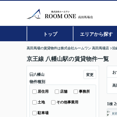
トップ
エリアから探す
高田馬場の賃貸物件は株式会社ルームワン 高田馬場店
沿
京王線 八幡山駅の賃貸物件一覧
お
八幡山
変更
物件種別
高
居住用
店舗
事務所
土地
その他事業用
1
2
棟
駐車場
賃貸