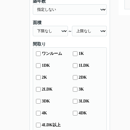
築年数
面積
～
間取り
ワンルーム
1K
1DK
1LDK
2K
2DK
2LDK
3K
3DK
3LDK
4K
4DK
4LDK以上