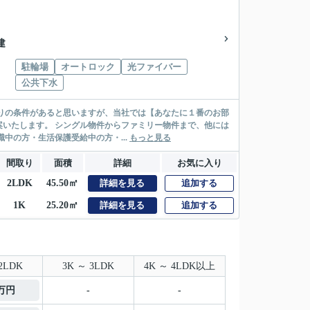
建
駐輪場
オートロック
光ファイバー
公共下水
リー物件まで、他には
絡先がいない・休職中の方・生活保護受給中の方・...
もっと見る
間取り
面積
詳細
お気に入り
2LDK
45.50㎡
詳細を見る
追加する
1K
25.20㎡
詳細を見る
追加する
2LDK
3K ～ 3LDK
4K ～ 4LDK以上
5万円
-
-