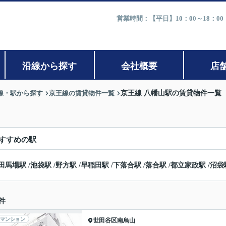
営業時間：【平日】10：00～18：0
沿線から探す
会社概要
店
線・駅から探す
京王線の賃貸物件一覧
京王線 八幡山駅の賃貸物件一覧
すすめの駅
田馬場駅
/
池袋駅
/
野方駅
/
早稲田駅
/
下落合駅
/
落合駅
/
都立家政駅
/
沼袋
件
マンション
世田谷区
南烏山