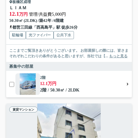
板橋区成増
ＬＩＡＭ
12.1
万円
管理/共益費5,000円
50.30㎡ (2LDK) /築42年 /4階建
都営三田線「西高島平」駅 徒歩26分
駐輪場
光ファイバー
公共下水
ここまでご覧頂きありがとうございます。 お部屋探しの際には、皆さま
それぞれこだわりの条件があると思いますが、当社では【...
もっと見る
募集中の部屋
2階
12.1万円
2階 / 50.30㎡ / 2LDK
賃貸マンション