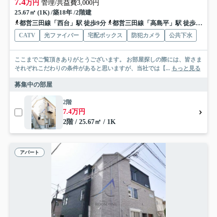
7.4
万円
管理/共益費3,000円
25.67㎡ (1K) /築18年 /2階建
都営三田線「西台」駅 徒歩9分
都営三田線「高島平」駅 徒歩13分
CATV
光ファイバー
宅配ボックス
防犯カメラ
公共下水
ここまでご覧頂きありがとうございます。 お部屋探しの際には、皆さま
それぞれこだわりの条件があると思いますが、当社では【...
もっと見る
募集中の部屋
2階
7.4万円
2階 / 25.67㎡ / 1K
アパート