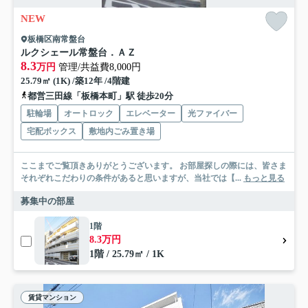
NEW
板橋区南常盤台
ルクシェール常盤台．ＡＺ
8.3
万円
管理/共益費8,000円
25.79㎡ (1K) /築12年 /4階建
都営三田線「板橋本町」駅 徒歩20分
駐輪場
オートロック
エレベーター
光ファイバー
宅配ボックス
敷地内ごみ置き場
ここまでご覧頂きありがとうございます。 お部屋探しの際には、皆さま
それぞれこだわりの条件があると思いますが、当社では【...
もっと見る
募集中の部屋
1階
8.3万円
1階 / 25.79㎡ / 1K
賃貸マンション