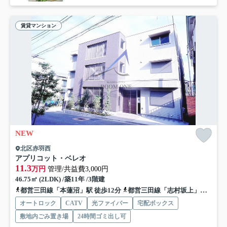
賃貸マンション
NEW
北区赤羽西
アプリコット・ベレオ
11.3
万円
管理/共益費3,000円
46.75㎡ (2LDK) /築11年 /3階建
都営三田線「本蓮沼」駅 徒歩12分
都営三田線「志村坂上」駅 徒歩14分
オートロック
CATV
光ファイバー
宅配ボックス
敷地内ごみ置き場
24時間ゴミ出し可