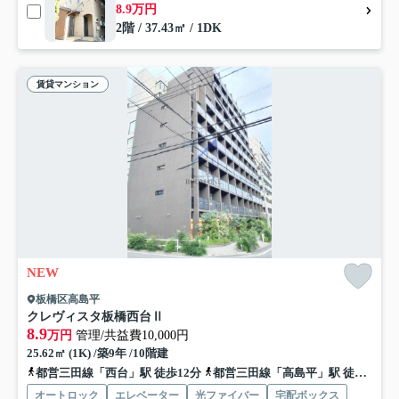
8.9万円
2階 / 37.43㎡ / 1DK
賃貸マンション
NEW
板橋区高島平
クレヴィスタ板橋西台Ⅱ
8.9
万円
管理/共益費10,000円
25.62㎡ (1K) /築9年 /10階建
都営三田線「西台」駅 徒歩12分
都営三田線「高島平」駅 徒歩12分
オートロック
エレベーター
光ファイバー
宅配ボックス