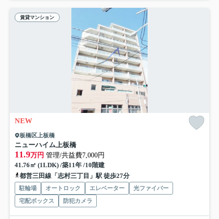
賃貸マンション
NEW
板橋区上板橋
ニューハイム上板橋
11.9
万円
管理/共益費7,000円
41.76㎡ (1LDK) /築11年 /10階建
都営三田線「志村三丁目」駅 徒歩27分
駐輪場
オートロック
エレベーター
光ファイバー
宅配ボックス
防犯カメラ