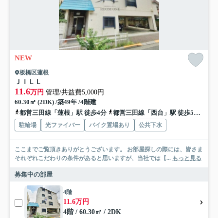
NEW
板橋区蓮根
ＪＩＬＬ
11.6
万円
管理/共益費5,000円
60.30㎡ (2DK) /築49年 /4階建
都営三田線「蓮根」駅 徒歩4分
都営三田線「西台」駅 徒歩5分
都営
駐輪場
光ファイバー
バイク置場あり
公共下水
ここまでご覧頂きありがとうございます。 お部屋探しの際には、皆さま
それぞれこだわりの条件があると思いますが、当社では【...
もっと見る
募集中の部屋
4階
11.6万円
4階 / 60.30㎡ / 2DK