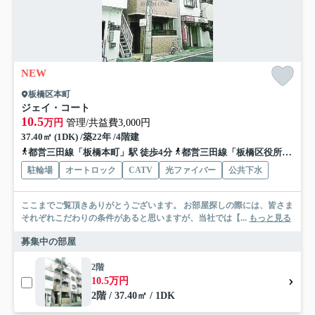
NEW
板橋区本町
ジェイ・コート
10.5
万円
管理/共益費3,000円
37.40㎡ (1DK) /築22年 /4階建
都営三田線「板橋本町」駅 徒歩4分
都営三田線「板橋区役所前」駅 徒歩14分
駐輪場
オートロック
CATV
光ファイバー
公共下水
ここまでご覧頂きありがとうございます。 お部屋探しの際には、皆さま
それぞれこだわりの条件があると思いますが、当社では【...
もっと見る
募集中の部屋
2階
10.5万円
2階 / 37.40㎡ / 1DK