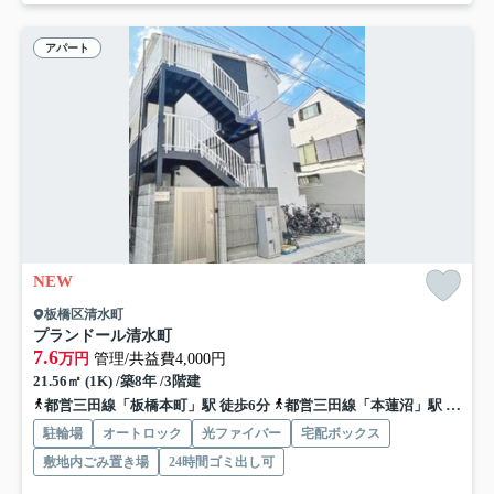
アパート
NEW
板橋区清水町
プランドール清水町
7.6
万円
管理/共益費4,000円
21.56㎡ (1K) /築8年 /3階建
都営三田線「板橋本町」駅 徒歩6分
都営三田線「本蓮沼」駅 徒歩9分
駐輪場
オートロック
光ファイバー
宅配ボックス
敷地内ごみ置き場
24時間ゴミ出し可