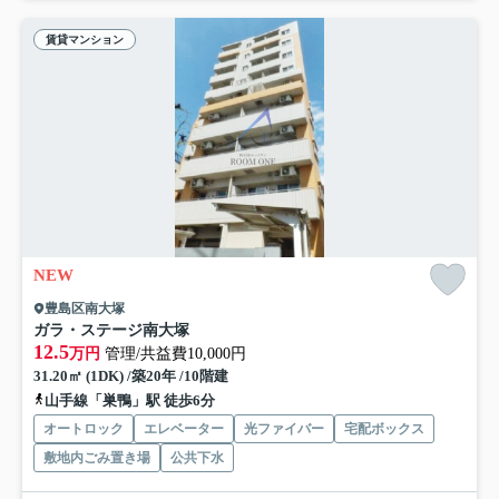
賃貸マンション
NEW
豊島区南大塚
ガラ・ステージ南大塚
12.5
万円
管理/共益費10,000円
31.20㎡ (1DK) /築20年 /10階建
山手線「巣鴨」駅 徒歩6分
オートロック
エレベーター
光ファイバー
宅配ボックス
敷地内ごみ置き場
公共下水