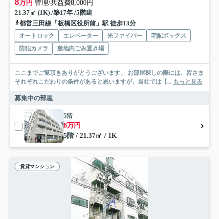
8
万円
管理/共益費8,000円
21.37㎡ (1K) /築17年 /5階建
都営三田線「板橋区役所前」駅 徒歩13分
オートロック
エレベーター
光ファイバー
宅配ボックス
防犯カメラ
敷地内ごみ置き場
ここまでご覧頂きありがとうございます。 お部屋探しの際には、皆さま
それぞれこだわりの条件があると思いますが、当社では【...
もっと見る
募集中の部屋
5階
8万円
5階 / 21.37㎡ / 1K
賃貸マンション