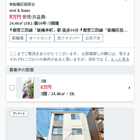
板橋区稲荷台
erst k haus
8
万円
管理/共益費-
24.46㎡ (1K) /築16年 /3階建
都営三田線「板橋本町」駅 徒歩10分
都営三田線「板橋区役所前」駅 徒歩18分
駐輪場
オートロック
光ファイバー
公共下水
ここまでご覧頂きありがとうございます。 お部屋探しの際には、皆さま
それぞれこだわりの条件があると思いますが、当社では【...
もっと見る
募集中の部屋
3階
8万円
3階 / 24.46㎡ / 1K
アパート