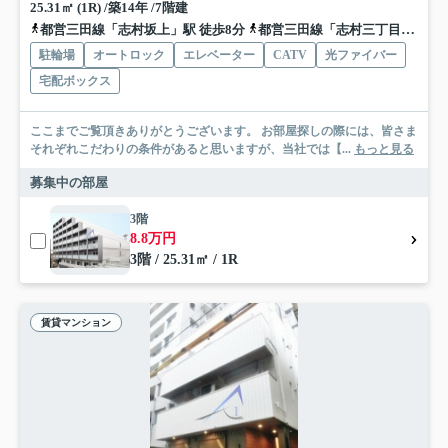
25.31㎡ (1R) /築14年 /7階建
都営三田線「志村坂上」駅 徒歩8分
都営三田線「志村三丁目」駅 徒歩16分
駐輪場
オートロック
エレベーター
CATV
光ファイバー
宅配ボックス
ここまでご覧頂きありがとうございます。 お部屋探しの際には、皆さま
それぞれこだわりの条件があると思いますが、当社では【...
もっと見る
募集中の部屋
3階
8.8万円
3階 / 25.31㎡ / 1R
賃貸マンション