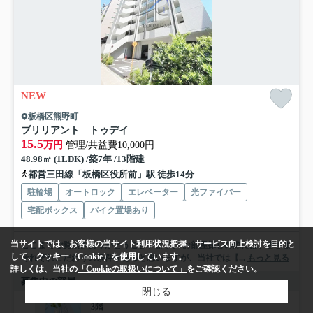
NEW
板橋区熊野町
ブリリアント トゥデイ
15.5
万円
管理/共益費10,000円
48.98㎡ (1LDK) /築7年 /13階建
都営三田線「板橋区役所前」駅 徒歩14分
駐輪場
オートロック
エレベーター
光ファイバー
宅配ボックス
バイク置場あり
当サイトでは、お客様の当サイト利用状況把握、サービス向上検討を目的と
ここまでご覧頂きありがとうございます。 お部屋探しの際には、皆さま
して、クッキー（Cookie）を使用しています。
それぞれこだわりの条件があると思いますが、当社では【...
もっと見る
詳しくは、当社の
「Cookieの取扱いについて」
をご確認ください。
募集中の部屋
閉じる
3階