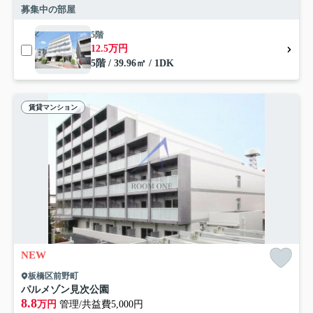
募集中の部屋
5階
12.5万円
5階 / 39.96㎡ / 1DK
賃貸マンション
NEW
板橋区前野町
パルメゾン見次公園
8.8
万円
管理/共益費5,000円