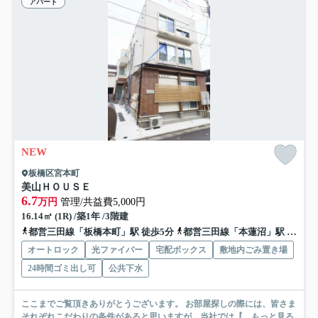
アパート
NEW
板橋区宮本町
美山ＨＯＵＳＥ
6.7
万円
管理/共益費5,000円
16.14㎡ (1R) /築1年 /3階建
都営三田線「板橋本町」駅 徒歩5分
都営三田線「本蓮沼」駅 徒歩7分
オートロック
光ファイバー
宅配ボックス
敷地内ごみ置き場
24時間ゴミ出し可
公共下水
ここまでご覧頂きありがとうございます。 お部屋探しの際には、皆さま
それぞれこだわりの条件があると思いますが、当社では【...
もっと見る