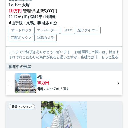
Le−lion大塚
10
万円
管理/共益費5,000円
20.47㎡ (1R) /築12年 /10階建
山手線「巣鴨」駅 徒歩10分
オートロック
エレベーター
CATV
光ファイバー
宅配ボックス
防犯カメラ
ここまでご覧頂きありがとうございます。 お部屋探しの際には、皆さま
それぞれこだわりの条件があると思いますが、当社では【...
もっと見る
募集中の部屋
4階
10万円
4階 / 20.47㎡ / 1R
賃貸マンション