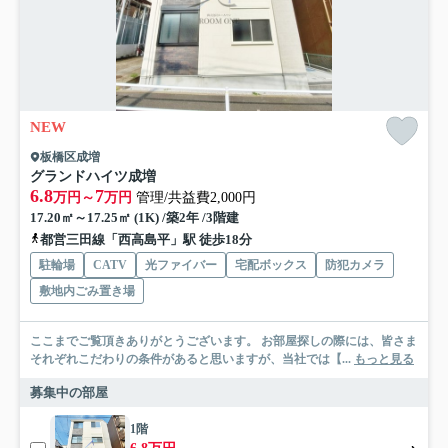
NEW
板橋区成増
グランドハイツ成増
6.8
7
万円～
万円
管理/共益費2,000円
17.20㎡～17.25㎡ (1K) /築2年 /3階建
都営三田線「西高島平」駅 徒歩18分
駐輪場
CATV
光ファイバー
宅配ボックス
防犯カメラ
敷地内ごみ置き場
ここまでご覧頂きありがとうございます。 お部屋探しの際には、皆さま
それぞれこだわりの条件があると思いますが、当社では【...
もっと見る
募集中の部屋
1階