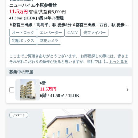
ニューハイム小原参番館
11.5
万円
管理/共益費5,000円
41.58㎡ (1LDK) /築14年 /6階建
都営三田線「高島平」駅 徒歩8分
都営三田線「西台」駅 徒歩11分
オートロック
エレベーター
CATV
光ファイバー
宅配ボックス
防犯カメラ
ここまでご覧頂きありがとうございます。 お部屋探しの際には、皆さま
それぞれこだわりの条件があると思いますが、当社では【...
もっと見る
募集中の部屋
6階
11.5万円
6階 / 41.58㎡ / 1LDK
アパート