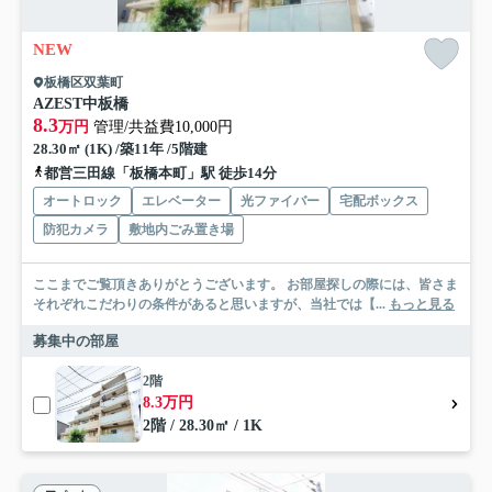
NEW
板橋区双葉町
AZEST中板橋
8.3
万円
管理/共益費10,000円
28.30㎡ (1K) /築11年 /5階建
都営三田線「板橋本町」駅 徒歩14分
オートロック
エレベーター
光ファイバー
宅配ボックス
防犯カメラ
敷地内ごみ置き場
ここまでご覧頂きありがとうございます。 お部屋探しの際には、皆さま
それぞれこだわりの条件があると思いますが、当社では【...
もっと見る
募集中の部屋
2階
8.3万円
2階 / 28.30㎡ / 1K