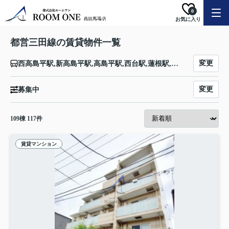
0
お気に入り
都営三田線の賃貸物件一覧
変更
西高島平駅,新高島平駅,高島平駅,西台駅,蓮根駅,志村三丁目駅,志村坂上駅,本蓮沼駅,板橋本町駅,板橋区役所前駅,新板橋駅,西巣鴨駅,巣鴨駅,千石駅,白山駅,後楽園駅,水道橋駅,神保町駅,大手町駅,有楽町駅,内幸町駅,御成門駅,芝公園駅,三田駅,白金高輪駅,白金台駅,目黒駅
変更
募集中
109
棟
117
件
賃貸マンション