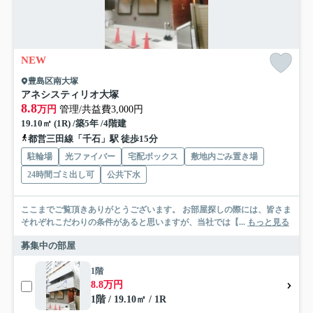
NEW
豊島区南大塚
アネシスティリオ大塚
8.8
万円
管理/共益費3,000円
19.10㎡ (1R) /築5年 /4階建
都営三田線「千石」駅 徒歩15分
駐輪場
光ファイバー
宅配ボックス
敷地内ごみ置き場
24時間ゴミ出し可
公共下水
ここまでご覧頂きありがとうございます。 お部屋探しの際には、皆さま
それぞれこだわりの条件があると思いますが、当社では【...
もっと見る
募集中の部屋
1階
8.8万円
1階 / 19.10㎡ / 1R