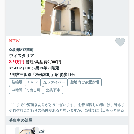
NEW
板橋区双葉町
ウィスタリア
8.9
万円
管理/共益費2,000円
37.43㎡ (1DK) /築19年 /2階建
都営三田線「板橋本町」駅 徒歩11分
駐輪場
CATV
光ファイバー
敷地内ごみ置き場
24時間ゴミ出し可
公共下水
ここまでご覧頂きありがとうございます。 お部屋探しの際には、皆さま
それぞれこだわりの条件があると思いますが、当社では【...
もっと見る
募集中の部屋
2階