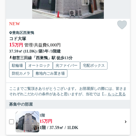
NEW
豊島区西巣鴨
コド大塚
15
万円
管理/共益費6,000円
37.59㎡ (1LDK) /築5年 /3階建
都営三田線「西巣鴨」駅 徒歩13分
駐輪場
オートロック
光ファイバー
宅配ボックス
防犯カメラ
敷地内ごみ置き場
ここまでご覧頂きありがとうございます。 お部屋探しの際には、皆さま
それぞれこだわりの条件があると思いますが、当社では【...
もっと見る
募集中の部屋
1階
15万円
1階 / 37.59㎡ / 1LDK