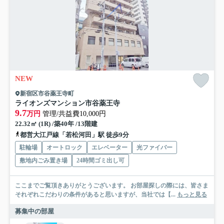
NEW
新宿区市谷薬王寺町
ライオンズマンション市谷薬王寺
9.7
万円
管理/共益費10,000円
22.32㎡ (1R) /築40年 /13階建
都営大江戸線「若松河田」駅 徒歩9分
駐輪場
オートロック
エレベーター
光ファイバー
敷地内ごみ置き場
24時間ゴミ出し可
ここまでご覧頂きありがとうございます。 お部屋探しの際には、皆さま
それぞれこだわりの条件があると思いますが、当社では【...
もっと見る
募集中の部屋