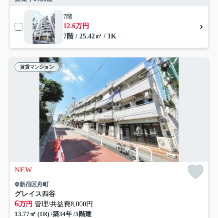
7階
12.6万円
7階 / 25.42㎡ / 1K
賃貸マンション
NEW
新宿区舟町
グレイス四谷
6
万円
管理/共益費8,000円
13.77㎡ (1R) /築34年 /5階建