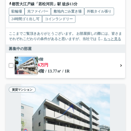
都営大江戸線「若松河田」駅 徒歩13分
駐輪場
光ファイバー
敷地内ごみ置き場
外観タイル張り
24時間ゴミ出し可
コインランドリー
ここまでご覧頂きありがとうございます。 お部屋探しの際には、皆さま
それぞれこだわりの条件があると思いますが、当社では【...
もっと見る
募集中の部屋
4階
6万円
4階 / 13.77㎡ / 1R
賃貸マンション