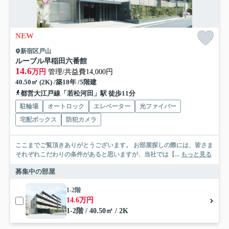
NEW
新宿区戸山
ルーブル早稲田六番館
14.6
万円
管理/共益費14,000円
40.50㎡ (2K) /築18年 /5階建
都営大江戸線「若松河田」駅 徒歩11分
駐輪場
オートロック
エレベーター
光ファイバー
宅配ボックス
防犯カメラ
ここまでご覧頂きありがとうございます。 お部屋探しの際には、皆さま
それぞれこだわりの条件があると思いますが、当社では【...
もっと見る
募集中の部屋
1-2階
14.6万円
1-2階 / 40.50㎡ / 2K