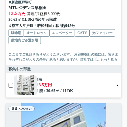
新宿区戸塚町
MTレジデンス早稲田
13.5
万円
管理/共益費5,000円
30.65㎡ (1LDK) /築6年 /6階建
都営大江戸線「若松河田」駅 徒歩15分
駐輪場
オートロック
エレベーター
CATV
光ファイバー
敷地内ごみ置き場
ここまでご覧頂きありがとうございます。 お部屋探しの際には、皆さま
それぞれこだわりの条件があると思いますが、当社では【...
もっと見る
募集中の部屋
1階
13.5万円
1階 / 30.65㎡ / 1LDK
賃貸マンション