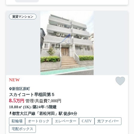
賃貸マンション
NEW
新宿区原町
スカイコート早稲田第５
8.5
万円
管理/共益費7,000円
18.88㎡ (1K) /築24年 /5階建
都営大江戸線「若松河田」駅 徒歩9分
駐輪場
オートロック
エレベーター
CATV
光ファイバー
宅配ボックス