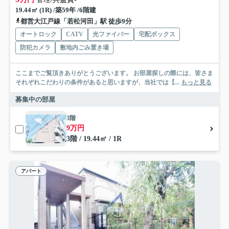
19.44㎡ (1R) /築59年 /6階建
都営大江戸線「若松河田」駅 徒歩9分
オートロック
CATV
光ファイバー
宅配ボックス
防犯カメラ
敷地内ごみ置き場
ここまでご覧頂きありがとうございます。 お部屋探しの際には、皆さま
それぞれこだわりの条件があると思いますが、当社では【...
もっと見る
募集中の部屋
3階
9万円
3階 / 19.44㎡ / 1R
アパート