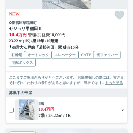
NEW
新宿区早稲田町
セジョリ早稲田Ⅱ
10.4
万円
管理/共益費10,000円
23.22㎡ (1K) /築15年 /10階建
都営大江戸線「若松河田」駅 徒歩15分
駐輪場
オートロック
エレベーター
CATV
光ファイバー
宅配ボックス
ここまでご覧頂きありがとうございます。 お部屋探しの際には、皆さま
それぞれこだわりの条件があると思いますが、当社では【...
もっと見る
募集中の部屋
7階
10.4万円
7階 / 23.22㎡ / 1K