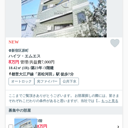
NEW
新宿区原町
ハイツ・エムエス
8
万円
管理/共益費7,000円
18.42㎡ (1R) /築23年 /3階建
都営大江戸線「若松河田」駅 徒歩7分
オートロック
光ファイバー
公共下水
ここまでご覧頂きありがとうございます。 お部屋探しの際には、皆さま
それぞれこだわりの条件があると思いますが、当社では【...
もっと見る
募集中の部屋
3階
8万円