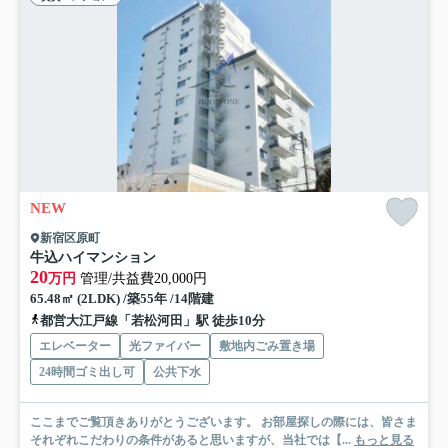
NEW
新宿区原町
牛込ハイマンション
20
万円
管理/共益費20,000円
65.48㎡ (2LDK) /築55年 /14階建
都営大江戸線「若松河田」駅 徒歩10分
エレベーター
光ファイバー
敷地内ごみ置き場
24時間ゴミ出し可
公共下水
ここまでご覧頂きありがとうございます。 お部屋探しの際には、皆さま
それぞれこだわりの条件があると思いますが、当社では【...
もっと見る