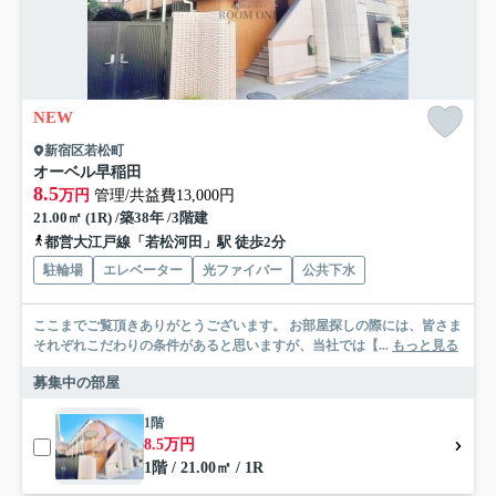
NEW
新宿区若松町
オーベル早稲田
8.5
万円
管理/共益費13,000円
21.00㎡ (1R) /築38年 /3階建
都営大江戸線「若松河田」駅 徒歩2分
駐輪場
エレベーター
光ファイバー
公共下水
ここまでご覧頂きありがとうございます。 お部屋探しの際には、皆さま
それぞれこだわりの条件があると思いますが、当社では【...
もっと見る
募集中の部屋
1階
8.5万円
1階 / 21.00㎡ / 1R