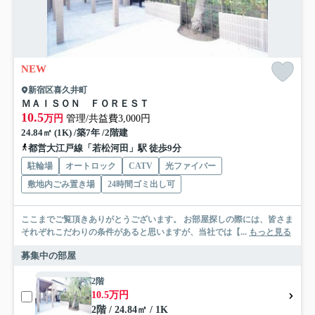
NEW
新宿区喜久井町
ＭＡＩＳＯＮ ＦＯＲＥＳＴ
10.5
万円
管理/共益費3,000円
24.84㎡ (1K) /築7年 /2階建
都営大江戸線「若松河田」駅 徒歩9分
駐輪場
オートロック
CATV
光ファイバー
敷地内ごみ置き場
24時間ゴミ出し可
ここまでご覧頂きありがとうございます。 お部屋探しの際には、皆さま
それぞれこだわりの条件があると思いますが、当社では【...
もっと見る
募集中の部屋
2階
10.5万円
2階 / 24.84㎡ / 1K