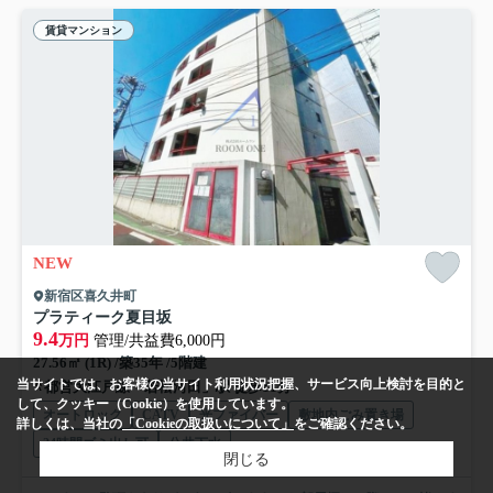
賃貸マンション
NEW
新宿区喜久井町
プラティーク夏目坂
9.4
万円
管理/共益費6,000円
27.56㎡ (1R) /築35年 /5階建
当サイトでは、お客様の当サイト利用状況把握、サービス向上検討を目的と
都営大江戸線「若松河田」駅 徒歩11分
して、クッキー（Cookie）を使用しています。
オートロック
CATV
光ファイバー
敷地内ごみ置き場
詳しくは、当社の
「Cookieの取扱いについて」
をご確認ください。
24時間ゴミ出し可
公共下水
閉じる