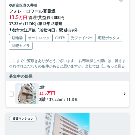
新宿区喜久井町
フォレ・ロワール夏目坂
13.5
万円
管理/共益費3,000円
37.22㎡ (1LDK) /築13年 /3階建
都営大江戸線「若松河田」駅 徒歩9分
駐輪場
オートロック
CATV
光ファイバー
宅配ボックス
防犯カメラ
ここまでご覧頂きありがとうございます。 お部屋探しの際には、皆さま
それぞれこだわりの条件があると思いますが、当社では【...
もっと見る
募集中の部屋
2階
13.5万円
2階 / 37.22㎡ / 1LDK
賃貸マンション