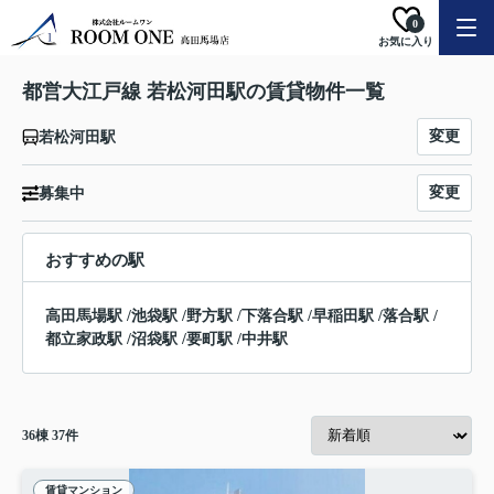
0
お気に入り
都営大江戸線 若松河田駅の賃貸物件一覧
変更
若松河田駅
変更
募集中
おすすめの駅
高田馬場駅
/
池袋駅
/
野方駅
/
下落合駅
/
早稲田駅
/
落合駅
/
都立家政駅
/
沼袋駅
/
要町駅
/
中井駅
36
棟
37
件
賃貸マンション