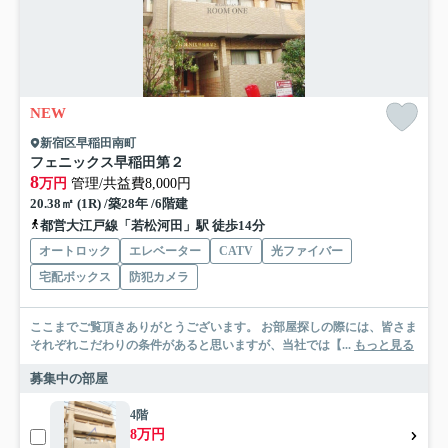
NEW
新宿区早稲田南町
フェニックス早稲田第２
8
万円
管理/共益費8,000円
20.38㎡ (1R) /築28年 /6階建
都営大江戸線「若松河田」駅 徒歩14分
オートロック
エレベーター
CATV
光ファイバー
宅配ボックス
防犯カメラ
ここまでご覧頂きありがとうございます。 お部屋探しの際には、皆さま
それぞれこだわりの条件があると思いますが、当社では【...
もっと見る
募集中の部屋
4階
8万円