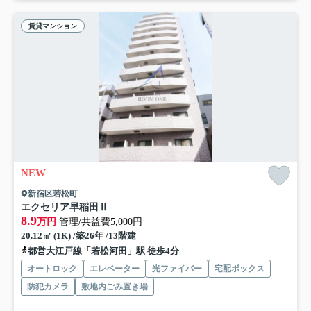
賃貸マンション
NEW
新宿区若松町
エクセリア早稲田Ⅱ
8.9
万円
管理/共益費5,000円
20.12㎡ (1K) /築26年 /13階建
都営大江戸線「若松河田」駅 徒歩4分
オートロック
エレベーター
光ファイバー
宅配ボックス
防犯カメラ
敷地内ごみ置き場