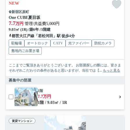
NEW
新宿区原町
One CUBE夏目坂
7.7
万円
管理/共益費5,000円
9.03㎡ (1R) /築6年 /3階建
都営大江戸線「若松河田」駅 徒歩4分
駐輪場
オートロック
CATV
光ファイバー
防犯カメラ
敷地内ごみ置き場
ここまでご覧頂きありがとうございます。 お部屋探しの際には、皆さま
それぞれこだわりの条件があると思いますが、当社では【...
もっと見る
募集中の部屋
1階
7.7万円
1階 / 9.03㎡ / 1R
賃貸マンション