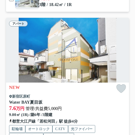
3階 / 18.42㎡ / 1R
アパート
NEW
新宿区原町
Water BAY夏目坂
7.6
万円
管理/共益費5,000円
9.00㎡ (1R) /築6年 /3階建
都営大江戸線「若松河田」駅 徒歩4分
駐輪場
オートロック
CATV
光ファイバー