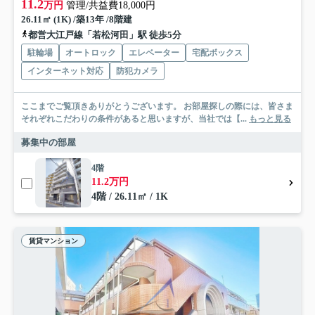
11.2
万円
管理/共益費18,000円
26.11㎡ (1K) /築13年 /8階建
都営大江戸線「若松河田」駅 徒歩5分
駐輪場
オートロック
エレベーター
宅配ボックス
インターネット対応
防犯カメラ
ここまでご覧頂きありがとうございます。 お部屋探しの際には、皆さま
それぞれこだわりの条件があると思いますが、当社では【...
もっと見る
募集中の部屋
4階
11.2万円
4階 / 26.11㎡ / 1K
賃貸マンション