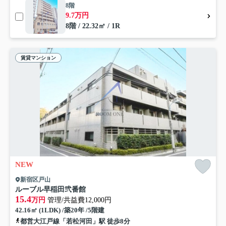
8階
9.7万円
8階 / 22.32㎡ / 1R
賃貸マンション
NEW
新宿区戸山
ルーブル早稲田弐番館
15.4
万円
管理/共益費12,000円
42.16㎡ (1LDK) /築20年 /5階建
都営大江戸線「若松河田」駅 徒歩8分