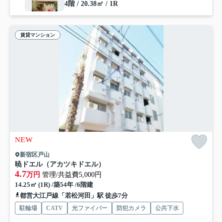
4階 / 20.38㎡ / 1R
賃貸マンション
NEW
新宿区戸山
暁ドエル（アカツキドエル）
4.7
万円
管理/共益費5,000円
14.25㎡ (1R) /築54年 /6階建
都営大江戸線「若松河田」駅 徒歩7分
駐輪場
CATV
光ファイバー
防犯カメラ
公共下水