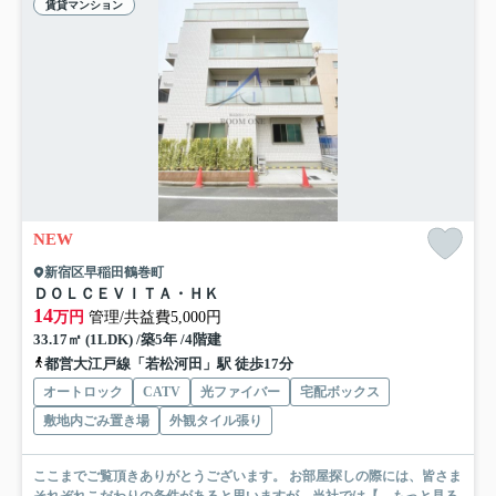
賃貸マンション
NEW
新宿区早稲田鶴巻町
ＤＯＬＣＥＶＩＴＡ・ＨＫ
14
万円
管理/共益費5,000円
33.17㎡ (1LDK) /築5年 /4階建
都営大江戸線「若松河田」駅 徒歩17分
オートロック
CATV
光ファイバー
宅配ボックス
敷地内ごみ置き場
外観タイル張り
ここまでご覧頂きありがとうございます。 お部屋探しの際には、皆さま