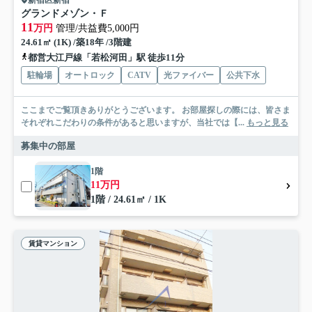
新宿区新宿
グランドメゾン・Ｆ
11
万円
管理/共益費5,000円
24.61㎡ (1K) /築18年 /3階建
都営大江戸線「若松河田」駅 徒歩11分
駐輪場
オートロック
CATV
光ファイバー
公共下水
ここまでご覧頂きありがとうございます。 お部屋探しの際には、皆さま
それぞれこだわりの条件があると思いますが、当社では【...
もっと見る
募集中の部屋
1階
11万円
1階 / 24.61㎡ / 1K
賃貸マンション