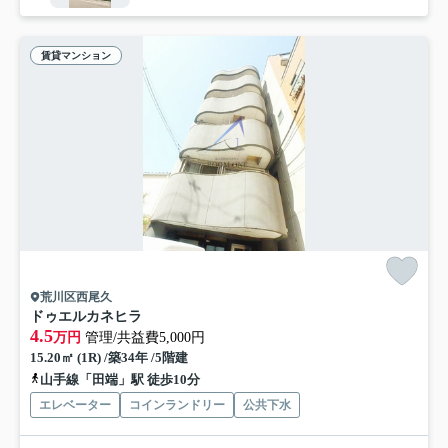
賃貸マンション
荒川区西尾久
ドゥエルカネヒラ
4.5
万円
管理/共益費5,000円
15.20㎡ (1R) /築34年 /5階建
山手線「田端」駅 徒歩10分
エレベーター
コインランドリー
公共下水