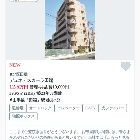
NEW
北区田端
デュオ・スカーラ田端
12.5
万円
管理/共益費10,000円
39.95㎡ (2DK) /築23年 /8階建
山手線「田端」駅 徒歩7分
駐輪場
オートロック
エレベーター
CATV
光ファイバー
宅配ボックス
ここまでご覧頂きありがとうございます。 お部屋探しの際には、皆さま
それぞれこだわりの条件があると思いますが、当社では【...
もっと見る