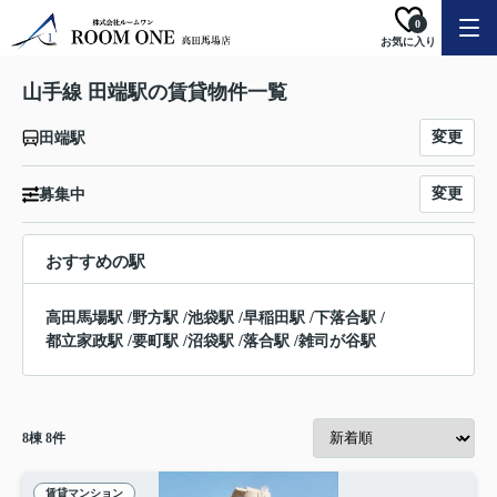
0
お気に入り
山手線 田端駅の賃貸物件一覧
変更
田端駅
変更
募集中
おすすめの駅
高田馬場駅
/
野方駅
/
池袋駅
/
早稲田駅
/
下落合駅
/
都立家政駅
/
要町駅
/
沼袋駅
/
落合駅
/
雑司が谷駅
8
棟
8
件
賃貸マンション