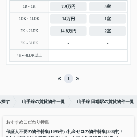
1R～1K
7.9万円
5室
1DK～1LDK
14万円
1室
2K～2LDK
14.8万円
2室
3K～3LDK
-
-
4K～4LDK以上
-
-
1
ら探す
山手線の賃貸物件一覧
山手線 田端駅の賃貸物件一覧
おすすめこだわり特集
保証人不要の物件特集(1095件)
礼金ゼロの物件特集(288件)