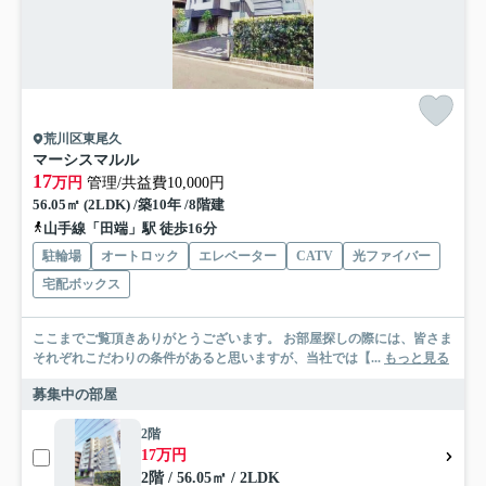
荒川区東尾久
マーシスマルル
17
万円
管理/共益費10,000円
56.05㎡ (2LDK) /築10年 /8階建
山手線「田端」駅 徒歩16分
駐輪場
オートロック
エレベーター
CATV
光ファイバー
宅配ボックス
ここまでご覧頂きありがとうございます。 お部屋探しの際には、皆さま
それぞれこだわりの条件があると思いますが、当社では【...
もっと見る
募集中の部屋
2階
17万円
2階 / 56.05㎡ / 2LDK