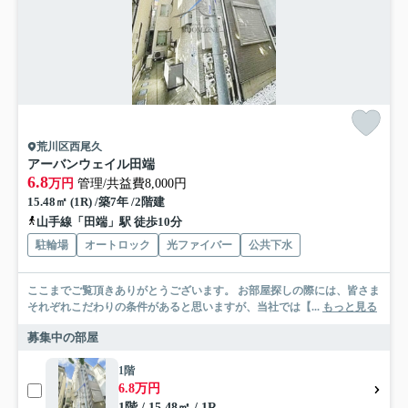
荒川区西尾久
アーバンウェイル田端
6.8
万円
管理/共益費8,000円
15.48㎡ (1R) /築7年 /2階建
山手線「田端」駅 徒歩10分
駐輪場
オートロック
光ファイバー
公共下水
ここまでご覧頂きありがとうございます。 お部屋探しの際には、皆さま
それぞれこだわりの条件があると思いますが、当社では【...
もっと見る
募集中の部屋
1階
6.8万円
1階 / 15.48㎡ / 1R