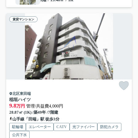
賃貸マンション
北区東田端
稲垣ハイツ
9.8
万円
管理/共益費4,000円
28.87㎡ (1K) /築49年 /7階建
山手線「田端」駅 徒歩3分
駐輪場
エレベーター
CATV
光ファイバー
防犯カメラ
公共下水