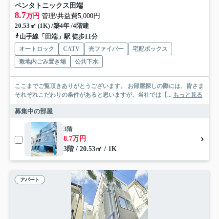
ペンタトニックス田端
8.7
万円
管理/共益費5,000円
20.53㎡ (1K) /築4年 /4階建
山手線「田端」駅 徒歩11分
オートロック
CATV
光ファイバー
宅配ボックス
敷地内ごみ置き場
公共下水
ここまでご覧頂きありがとうございます。 お部屋探しの際には、皆さま
それぞれこだわりの条件があると思いますが、当社では【...
もっと見る
募集中の部屋
3階
8.7万円
3階 / 20.53㎡ / 1K
アパート