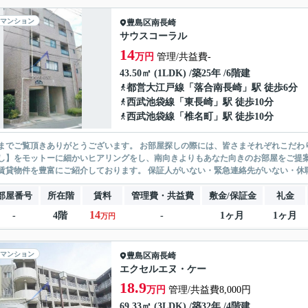
マンション
豊島区
南長崎
サウスコーラル
14
万円
管理/共益費-
43.50㎡ (1LDK) /築25年 /6階建
都営大江戸線
「
落合南長崎
」駅 徒歩6分
西武池袋線
「
東長崎
」駅 徒歩10分
西武池袋線
「
椎名町
」駅 徒歩10分
ありがとうございます。 お部屋探しの際には、皆さまそれぞれこだわりの条件があると思いますが、当社では【あなたに１番のお部
】をモットーに細かいヒアリングをし、南向きよりもあなた向きのお部屋をご提案いたします。 シングル物件からファミ
無い賃貸物件を豊富にご紹介しております。 保証人がいない・緊急連
部屋番号
所在階
賃料
管理費・共益費
敷金/保証金
礼金
14
-
4階
-
1ヶ月
1ヶ月
万円
マンション
豊島区
南長崎
エクセルエヌ・ケー
18.9
万円
管理/共益費8,000円
69.33㎡ (3LDK) /築32年 /4階建