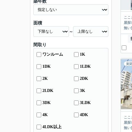
築年数
ここまでご覧頂き
面積
屋探し
～
間取り
ワンルーム
1K
賃貸
1DK
1LDK
2K
2DK
2LDK
3K
3DK
3LDK
4K
4DK
ここまでご覧頂き
屋探し
4LDK以上