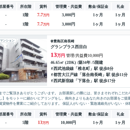
部屋番号
所在階
賃料
管理費・共益費
敷金/保証金
礼金
7.7
-
1階
3,000円
1ヶ月
1ヶ月
万円
7.7
-
1階
3,000円
1ヶ月
1ヶ月
万円
マンション
豊島区
南長崎
グランプラス西目白
13
万円
管理/共益費10,000円
46.65㎡ (2DK) /築34年 /5階建
西武池袋線
「
椎名町
」駅 徒歩8分
都営大江戸線
「
落合南長崎
」駅 徒歩11分
西武新宿線
「
下落合
」駅 徒歩17分
ありがとうございます。 お部屋探しの際には、皆さまそれぞれこだわりの条件があると思いますが、当社では【あなたに１番のお部
】をモットーに細かいヒアリングをし、南向きよりもあなた向きのお部屋をご提案いたします。 シングル物件からファミ
無い賃貸物件を豊富にご紹介しております。 保証人がいない・緊急連
部屋番号
所在階
賃料
管理費・共益費
敷金/保証金
礼金
13
-
5階
10,000円
1ヶ月
1ヶ月
万円