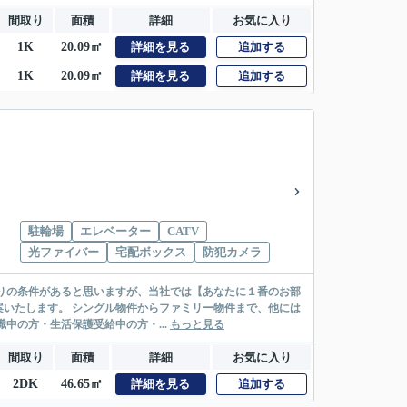
間取り
面積
詳細
お気に入り
1K
20.09㎡
詳細を見る
追加する
1K
20.09㎡
詳細を見る
追加する
駐輪場
エレベーター
CATV
光ファイバー
宅配ボックス
防犯カメラ
リー物件まで、他には
絡先がいない・休職中の方・生活保護受給中の方・...
もっと見る
間取り
面積
詳細
お気に入り
2DK
46.65㎡
詳細を見る
追加する