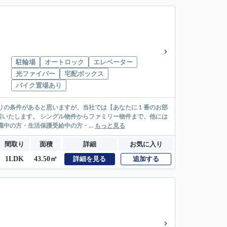
駐輪場
オートロック
エレベーター
光ファイバー
宅配ボックス
バイク置場あり
リー物件まで、他には
絡先がいない・休職中の方・生活保護受給中の方・...
もっと見る
間取り
面積
詳細
お気に入り
1LDK
43.50㎡
詳細を見る
追加する