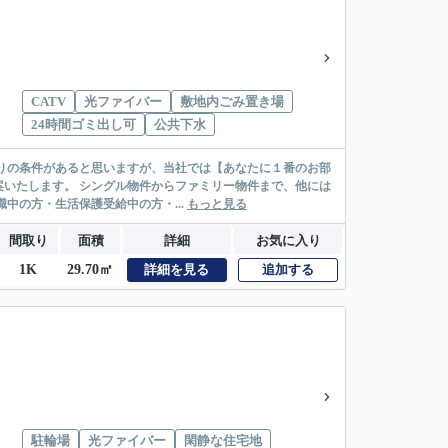
CATV
光ファイバー
敷地内ごみ置き場
24時間ゴミ出し可
公共下水
リー物件まで、他には
絡先がいない・休職中の方・生活保護受給中の方・...
もっと見る
間取り
面積
詳細
お気に入り
1K
29.70㎡
詳細を見る
追加する
駐輪場
光ファイバー
閑静な住宅地