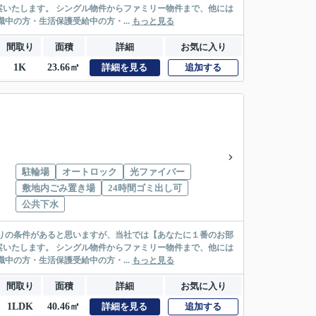
リー物件まで、他には
絡先がいない・休職中の方・生活保護受給中の方・...
もっと見る
間取り
面積
詳細
お気に入り
1K
23.66㎡
詳細を見る
追加する
駐輪場
オートロック
光ファイバー
敷地内ごみ置き場
24時間ゴミ出し可
公共下水
リー物件まで、他には
絡先がいない・休職中の方・生活保護受給中の方・...
もっと見る
間取り
面積
詳細
お気に入り
1LDK
40.46㎡
詳細を見る
追加する