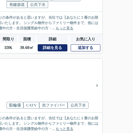
有線放送
公共下水
リー物件まで、他には
絡先がいない・休職中の方・生活保護受給中の方・...
もっと見る
間取り
面積
詳細
お気に入り
1DK
30.60㎡
詳細を見る
追加する
駐輪場
CATV
光ファイバー
公共下水
リー物件まで、他には
絡先がいない・休職中の方・生活保護受給中の方・...
もっと見る