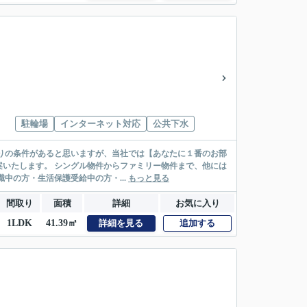
駐輪場
インターネット対応
公共下水
リー物件まで、他には
絡先がいない・休職中の方・生活保護受給中の方・...
もっと見る
間取り
面積
詳細
お気に入り
1LDK
41.39㎡
詳細を見る
追加する