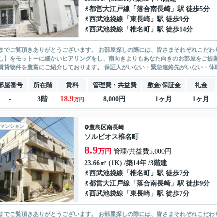
都営大江戸線
「
落合南長崎
」駅 徒歩5分
西武池袋線
「
東長崎
」駅 徒歩9分
西武池袋線
「
椎名町
」駅 徒歩14分
ありがとうございます。 お部屋探しの際には、皆さまそれぞれこだわりの条件があると思いますが、当社では【あなたに１番のお部
】をモットーに細かいヒアリングをし、南向きよりもあなた向きのお部屋をご提案いたします。 シングル物件からファミ
無い賃貸物件を豊富にご紹介しております。 保証人がいない・緊急連
部屋番号
所在階
賃料
管理費・共益費
敷金/保証金
礼金
18.9
-
3階
8,000円
1ヶ月
1ヶ月
万円
マンション
豊島区
南長崎
ソルビオス椎名町
8.9
万円
管理/共益費5,000円
23.66㎡ (1K) /築14年 /3階建
西武池袋線
「
椎名町
」駅 徒歩7分
都営大江戸線
「
落合南長崎
」駅 徒歩9分
西武池袋線
「
東長崎
」駅 徒歩7分
ありがとうございます。 お部屋探しの際には、皆さまそれぞれこだわりの条件があると思いますが、当社では【あなたに１番のお部