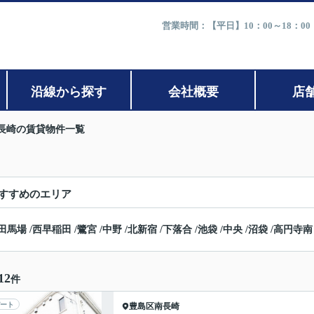
営業時間：【平日】10：00～18：0
沿線から探す
会社概要
店
長崎の賃貸物件一覧
すすめのエリア
田馬場
/
西早稲田
/
鷺宮
/
中野
/
北新宿
/
下落合
/
池袋
/
中央
/
沼袋
/
高円寺南
12
件
ート
豊島区
南長崎