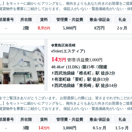
】をモットーに細かいヒアリングをし、南向きよりもあなた向きのお部屋をご提案いたします。 シングル物件からファミ
無い賃貸物件を豊富にご紹介しております。 保証人がいない・緊急連
部屋番号
所在階
賃料
管理費・共益費
敷金/保証金
礼金
8.9
-
2階
5,000円
0万円
2ヶ月
万円
マンション
豊島区
南長崎
eStier(エスティア)
14
万円
管理/共益費3,000円
40.46㎡ (1LDK) /築15年 /3階建
西武池袋線
「
椎名町
」駅 徒歩2分
有楽町線
「
要町
」駅 徒歩13分
西武池袋線
「
東長崎
」駅 徒歩14分
ありがとうございます。 お部屋探しの際には、皆さまそれぞれこだわりの条件があると思いますが、当社では【あなたに１番のお部
】をモットーに細かいヒアリングをし、南向きよりもあなた向きのお部屋をご提案いたします。 シングル物件からファミ
無い賃貸物件を豊富にご紹介しております。 保証人がいない・緊急連
部屋番号
所在階
賃料
管理費・共益費
敷金/保証金
礼金
14
-
3階
3,000円
0.5ヶ月
1.5ヶ月
万円