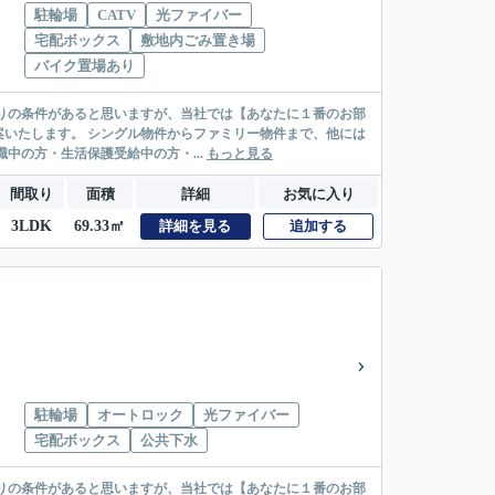
駐輪場
CATV
光ファイバー
宅配ボックス
敷地内ごみ置き場
バイク置場あり
リー物件まで、他には
絡先がいない・休職中の方・生活保護受給中の方・...
もっと見る
間取り
面積
詳細
お気に入り
3LDK
69.33㎡
詳細を見る
追加する
駐輪場
オートロック
光ファイバー
宅配ボックス
公共下水