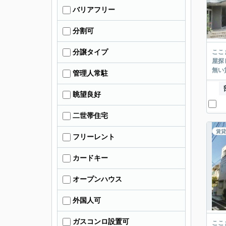
バリアフリー
分割可
分譲タイプ
ここまでご覧頂き
屋探し
管理人常駐
眺望良好
二世帯住宅
賃貸
フリーレント
カードキー
オープンハウス
外国人可
ガスコンロ設置可
ここまでご覧頂き