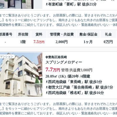
有楽町線
「
要町
」駅 徒歩21分
ありがとうございます。 お部屋探しの際には、皆さまそれぞれこだわりの条件があると思いますが、当社では【あなたに１番のお部
】をモットーに細かいヒアリングをし、南向きよりもあなた向きのお部屋をご提案いたします。 シングル物件からファミ
無い賃貸物件を豊富にご紹介しております。 保証人がいない・緊急連
部屋番号
所在階
賃料
管理費・共益費
敷金/保証金
礼金
7.5
-
1階
2,000円
1ヶ月
0万円
万円
マンション
豊島区
南長崎
スプリングメロディー
7.7
万円
管理/共益費3,000円
20.09㎡ (1K) /築20年 /4階建
西武池袋線
「
東長崎
」駅 徒歩3分
都営大江戸線
「
落合南長崎
」駅 徒歩7分
西武池袋線
「
椎名町
」駅 徒歩16分
ありがとうございます。 お部屋探しの際には、皆さまそれぞれこだわりの条件があると思いますが、当社では【あなたに１番のお部
】をモットーに細かいヒアリングをし、南向きよりもあなた向きのお部屋をご提案いたします。 シングル物件からファミ
無い賃貸物件を豊富にご紹介しております。 保証人がいない・緊急連