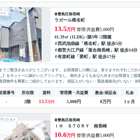
ート
豊島区
南長崎
ラガール椎名町
13.5
万円
管理/共益費5,000円
41.39㎡ (1LDK) /築3年 /2階建
西武池袋線
「
椎名町
」駅 徒歩5分
都営大江戸線
「
落合南長崎
」駅 徒歩14分
有楽町線
「
要町
」駅 徒歩17分
ありがとうございます。 お部屋探しの際には、皆さまそれぞれこだわりの条件があると思いますが、当社では【あなたに１番のお部
】をモットーに細かいヒアリングをし、南向きよりもあなた向きのお部屋をご提案いたします。 シングル物件からファミ
無い賃貸物件を豊富にご紹介しております。 保証人がいない・緊急連
部屋番号
所在階
賃料
管理費・共益費
敷金/保証金
礼金
13.5
-
2階
5,000円
0万円
1ヶ月
万円
マンション
豊島区
南長崎
ＩＨ ＳＴＯＲＹ 南長崎
10.6
万円
管理/共益費5,000円