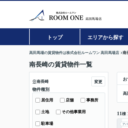
トップ
エリアから探す
高田馬場の賃貸物件は株式会社ルームワン 高田馬場店
南
南長崎の賃貸物件一覧
お
南長崎
変更
物件種別
高
居住用
店舗
事務所
土地
その他事業用
11
棟
駐車場
アパ