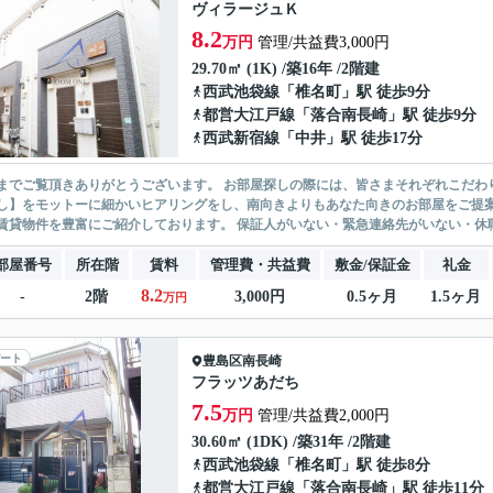
ヴィラージュＫ
8.2
万円
管理/共益費3,000円
29.70㎡ (1K) /築16年 /2階建
西武池袋線
「
椎名町
」駅 徒歩9分
都営大江戸線
「
落合南長崎
」駅 徒歩9分
西武新宿線
「
中井
」駅 徒歩17分
ありがとうございます。 お部屋探しの際には、皆さまそれぞれこだわりの条件があると思いますが、当社では【あなたに１番のお部
】をモットーに細かいヒアリングをし、南向きよりもあなた向きのお部屋をご提案いたします。 シングル物件からファミ
無い賃貸物件を豊富にご紹介しております。 保証人がいない・緊急連
部屋番号
所在階
賃料
管理費・共益費
敷金/保証金
礼金
8.2
-
2階
3,000円
0.5ヶ月
1.5ヶ月
万円
ート
豊島区
南長崎
フラッツあだち
7.5
万円
管理/共益費2,000円
30.60㎡ (1DK) /築31年 /2階建
西武池袋線
「
椎名町
」駅 徒歩8分
都営大江戸線
「
落合南長崎
」駅 徒歩11分