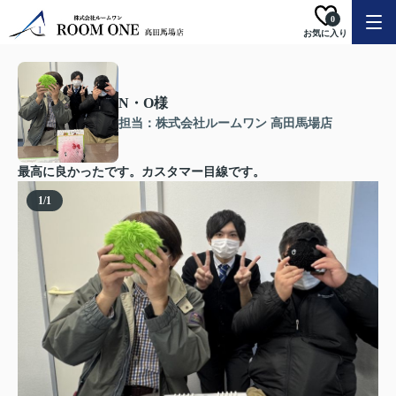
0
お気に入り
N・O様
担当：株式会社ルームワン 高田馬場店
最高に良かったです。カスタマー目線です。
1
/
1