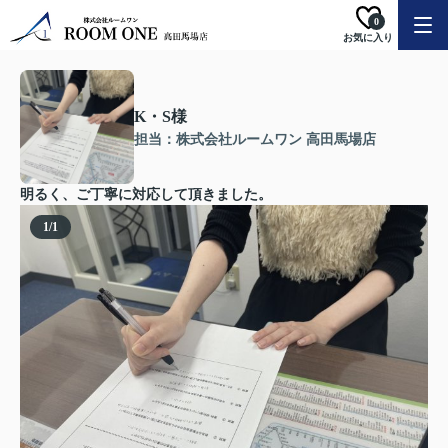
0
お気に入り
K・S様
担当：株式会社ルームワン 高田馬場店
明るく、ご丁寧に対応して頂きました。
1
/
1