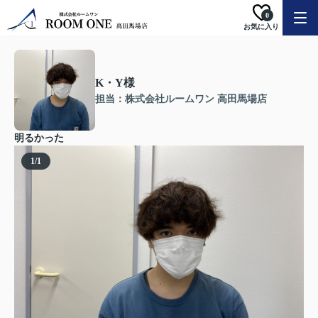
0
お気に入り
K・Y様
担当：株式会社ルームワン 高田馬場店
明るかった
1
/
1