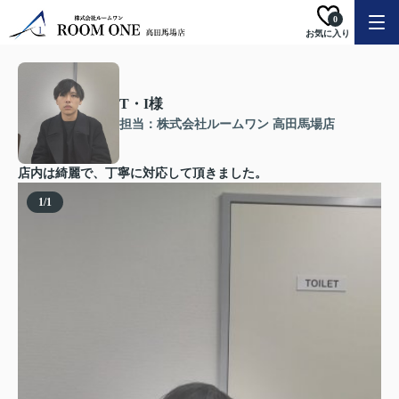
0
お気に入り
T・I様
担当：株式会社ルームワン 高田馬場店
店内は綺麗で、丁寧に対応して頂きました。
1
/
1