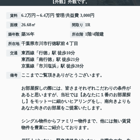
【外観】外観です。
6.2万円～6.4万円 管理/共益費 3,000円
賃料
26.68㎡
1R
面積
間取り
築36年
1階/4階建
築年数
所在階
千葉県
市川市
行徳駅前
４丁目
所在地
東西線
「
行徳
」駅 徒歩10分
交通
東西線
「
南行徳
」駅 徒歩21分
京葉線
「
市川塩浜
」駅 徒歩28分
ここまでご覧頂きありがとうございます。
備考
お部屋探しの際には、皆さまそれぞれこだわりの条件が
あると思いますが、当社では【あなたに１番のお部屋探
し】をモットーに細かいヒアリングをし、南向きよりも
あなた向きのお部屋をご提案いたします。
シングル物件からファミリー物件まで、他には無い賃貸
物件を豊富にご紹介しております。