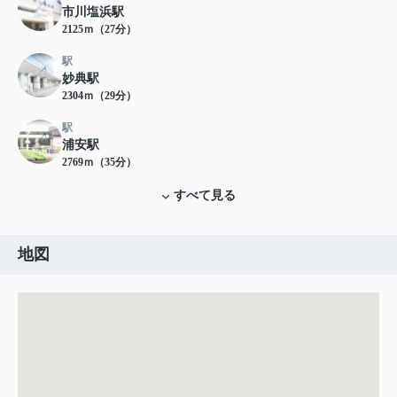
市川塩浜駅
2125ｍ（27分）
駅
妙典駅
2304ｍ（29分）
駅
浦安駅
2769ｍ（35分）
すべて見る
地図