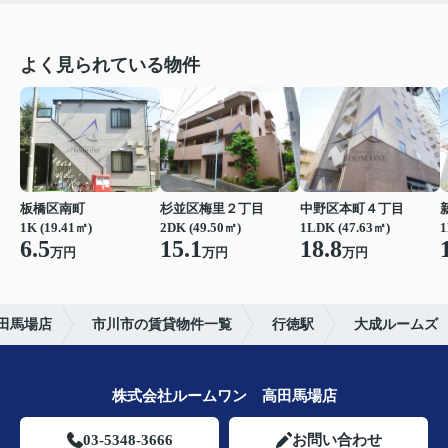
よく見られている物件
板橋区南町
杉並区梅里２丁目
中野区本町４丁目
1K (19.41㎡)
2DK (49.50㎡)
1LDK (47.63㎡)
1
6.5
15.1
18.8
万円
万円
万円
田馬場店
市川市の賃貸物件一覧
行徳駅
大成ルームズ
株式会社ルームワン 高田馬場店
03-5348-3666
お問い合わせ