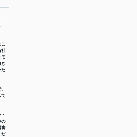
ま
れこ
当社
をモ
向き
いた
で、
して
い・
他の
居審
くだ