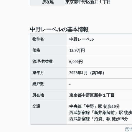
所在地
東京都
中野区
新井
１丁目
中野レーベルの基本情報
物件名
中野レーベル
価格
12.9万円
管理/共益費
6,000円
築年月
2023年1月（築3年）
総戸数
-
所在地
東京都
中野区
新井
１丁目
交通
中央線
「
中野
」駅 徒歩10分
西武新宿線
「
新井薬師前
」駅 徒歩
西武新宿線
「
沼袋
」駅 徒歩19分