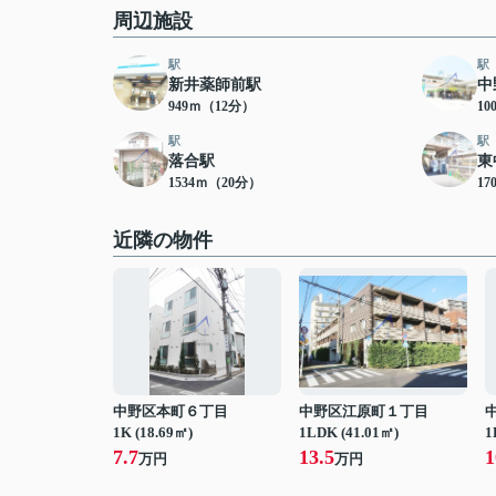
周辺施設
駅
駅
新井薬師前駅
中
949ｍ（12分）
10
駅
駅
落合駅
東
1534ｍ（20分）
17
近隣の物件
中野区本町６丁目
中野区江原町１丁目
1K (18.69㎡)
1LDK (41.01㎡)
1
7.7
13.5
1
万円
万円