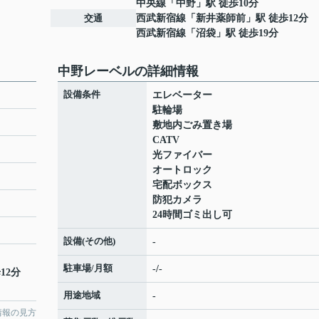
中央線
「
中野
」駅 徒歩10分
交通
西武新宿線
「
新井薬師前
」駅 徒歩12分
西武新宿線
「
沼袋
」駅 徒歩19分
中野レーベルの詳細情報
設備条件
エレベーター
駐輪場
敷地内ごみ置き場
CATV
光ファイバー
オートロック
宅配ボックス
防犯カメラ
24時間ゴミ出し可
設備(その他)
-
駐車場/月額
-/-
12分
用途地域
-
情報の見方