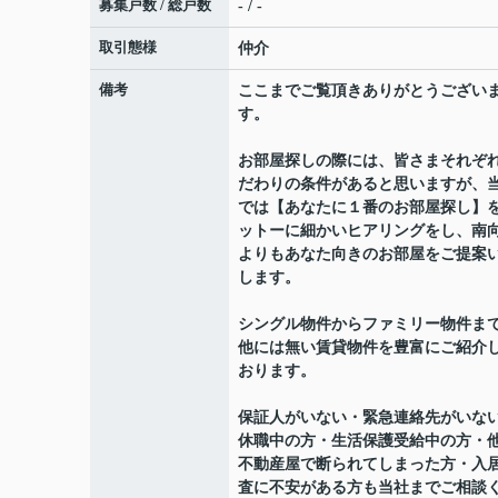
募集戸数 / 総戸数
- / -
取引態様
仲介
備考
ここまでご覧頂きありがとうござい
す。
お部屋探しの際には、皆さまそれぞ
だわりの条件があると思いますが、
では【あなたに１番のお部屋探し】
ットーに細かいヒアリングをし、南
よりもあなた向きのお部屋をご提案
します。
シングル物件からファミリー物件ま
他には無い賃貸物件を豊富にご紹介
おります。
保証人がいない・緊急連絡先がいな
休職中の方・生活保護受給中の方・
不動産屋で断られてしまった方・入
査に不安がある方も当社までご相談