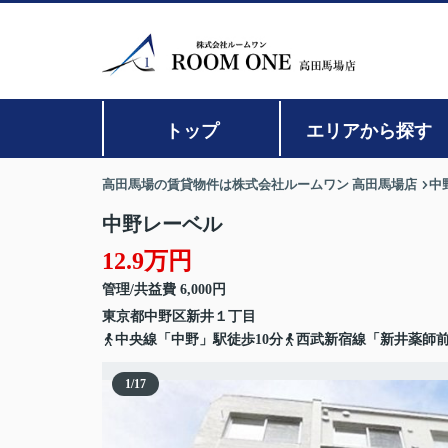
トップ
エリアから探す
高田馬場の賃貸物件は株式会社ルームワン 高田馬場店
中
中野レーベル
12.9万円
管理/共益費 6,000円
東京都
中野区
新井
１丁目
中央線「中野」駅徒歩10分
西武新宿線「新井薬師前
1
/
17