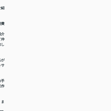
ご紹
期費
紹介
て仲
致し
名が
をサ
の手
収作
】ま