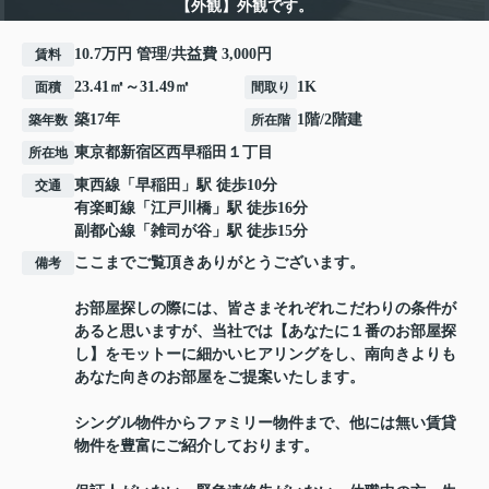
【外観】外観です。
10.7万円 管理/共益費 3,000円
賃料
23.41㎡～31.49㎡
1K
面積
間取り
築17年
1階/2階建
築年数
所在階
東京都
新宿区
西早稲田
１丁目
所在地
東西線
「
早稲田
」駅 徒歩10分
交通
有楽町線
「
江戸川橋
」駅 徒歩16分
副都心線
「
雑司が谷
」駅 徒歩15分
ここまでご覧頂きありがとうございます。
備考
お部屋探しの際には、皆さまそれぞれこだわりの条件が
あると思いますが、当社では【あなたに１番のお部屋探
し】をモットーに細かいヒアリングをし、南向きよりも
あなた向きのお部屋をご提案いたします。
シングル物件からファミリー物件まで、他には無い賃貸
物件を豊富にご紹介しております。