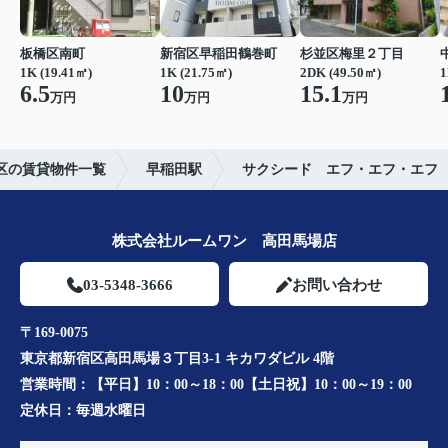
板橋区南町
新宿区早稲田鶴巻町
杉並区梅里２丁目
1K (19.41㎡)
1K (21.75㎡)
2DK (49.50㎡)
1
6.5
10
15.1
万円
万円
万円
区の賃貸物件一覧
早稲田駅
サクシード エフ・エフ・エフ
株式会社ルームワン 高田馬場店
03-5348-3666
お問い合わせ
〒169-0075
東京都新宿区高田馬場３丁目3-1 キカワダビル 4階
営業時間：
【平日】10：00～18：00【土日祝】10：00～19：00
定休日：
毎週水曜日