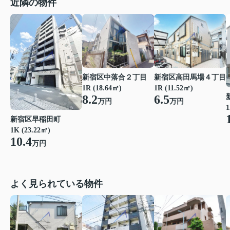
近隣の物件
新宿区中落合２丁目
新宿区高田馬場４丁目
1R (18.64㎡)
1R (11.52㎡)
8.2
6.5
万円
万円
1
新宿区早稲田町
1K (23.22㎡)
10.4
万円
よく見られている物件