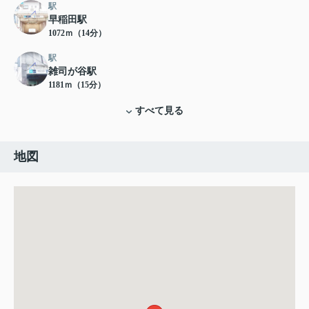
駅
早稲田駅
1072ｍ（14分）
駅
雑司が谷駅
1181ｍ（15分）
すべて見る
地図