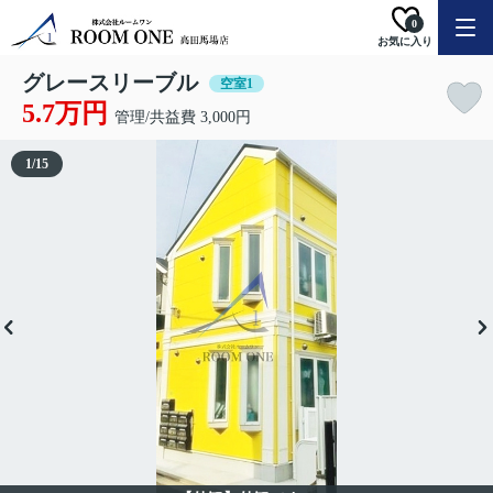
0
お気に入り
グレースリーブル
空室1
5.7万円
管理/共益費 3,000円
1
/
15