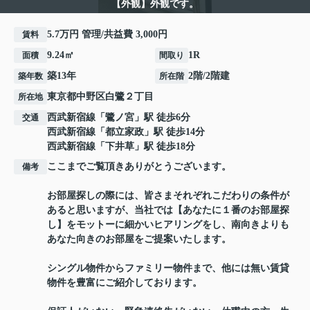
【外観】外観です。
5.7万円 管理/共益費 3,000円
賃料
9.24㎡
1R
面積
間取り
築13年
2階/2階建
築年数
所在階
東京都
中野区
白鷺
２丁目
所在地
西武新宿線
「
鷺ノ宮
」駅 徒歩6分
交通
西武新宿線
「
都立家政
」駅 徒歩14分
西武新宿線
「
下井草
」駅 徒歩18分
ここまでご覧頂きありがとうございます。
備考
お部屋探しの際には、皆さまそれぞれこだわりの条件が
あると思いますが、当社では【あなたに１番のお部屋探
し】をモットーに細かいヒアリングをし、南向きよりも
あなた向きのお部屋をご提案いたします。
シングル物件からファミリー物件まで、他には無い賃貸
物件を豊富にご紹介しております。