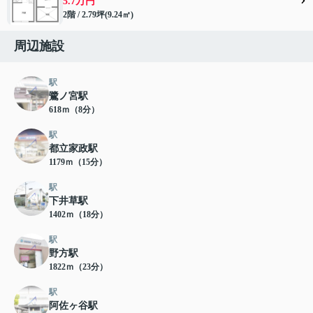
5.7万円
2階 / 2.79坪(9.24㎡)
周辺施設
駅
鷺ノ宮駅
618ｍ（8分）
駅
都立家政駅
1179ｍ（15分）
駅
下井草駅
1402ｍ（18分）
駅
野方駅
1822ｍ（23分）
駅
阿佐ヶ谷駅