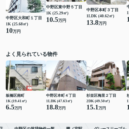
中野区東中野５丁目
中野区本町３丁目
1
1K (25.29㎡)
1LDK (40.62㎡)
中野区大和町１丁目
10.5
万円
13.8
万円
1K (25.68㎡)
10
万円
よく見られている物件
板橋区南町
中野区本町４丁目
杉並区梅里２丁目
1K (19.41㎡)
1LDK (47.63㎡)
2DK (49.50㎡)
1
6.5
18.8
15.1
万円
万円
万円
店
中野区の賃貸物件一覧
鷺ノ宮駅
グレースリーブル