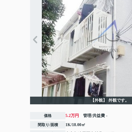
【外観】
外観です。
価格
5.2万円
管理/共益費
-
間取り/面積
1K/18.00㎡