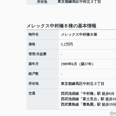
所在地
東京都
練馬区
中村北
３丁目
メレックス中村橋Ｂ棟の基本情報
物件名
メレックス中村橋Ｂ棟
価格
5.2万円
管理/共益費
-
築年月
1989年6月（築37年）
総戸数
-
所在地
東京都
練馬区
中村北
３丁目
交通
西武池袋線
「
中村橋
」駅 徒歩6分
西武池袋線
「
富士見台
」駅 徒歩1
西武豊島線
「
豊島園
」駅 徒歩19