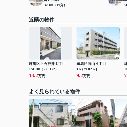
1483ｍ（19分）
15
近隣の物件
練馬区上石神井１丁目
練馬区向山４丁目
1SLDK (53.51㎡)
1K (29.02㎡)
1
13.2
9.2
7
万円
万円
よく見られている物件