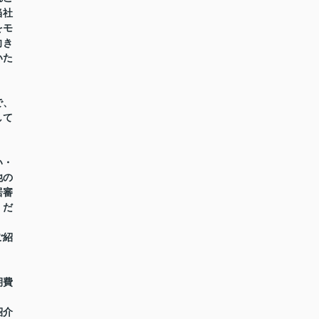
当社
をモ
向き
いた
で、
して
い・
他の
居審
くだ
ご紹
期費
紹介