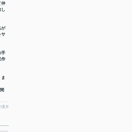
て仲
致し
名が
をサ
の手
収作
】ま
時間
の見方