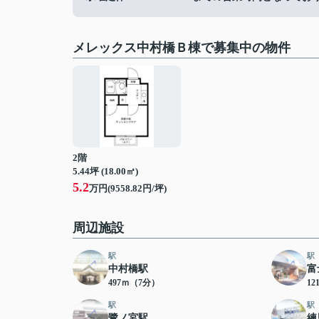
メレックス中村橋Ｂ棟で募集中の物件
2階
5.44坪 (18.00㎡)
5.2
万円(9558.82円/坪)
周辺施設
駅
駅
中村橋駅
富
497ｍ（7分）
12
駅
駅
鷺ノ宮駅
練