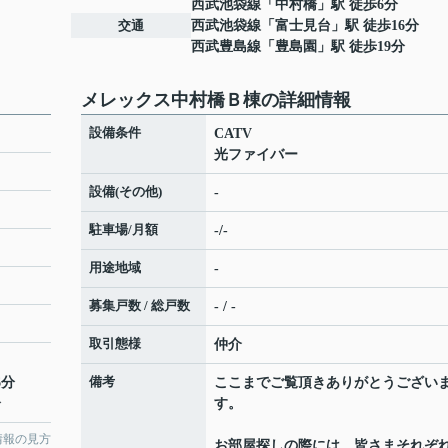
西武池袋線
「
中村橋
」駅 徒歩6分
交通
西武池袋線
「
富士見台
」駅 徒歩16分
西武豊島線
「
豊島園
」駅 徒歩19分
メレックス中村橋Ｂ棟の詳細情報
設備条件
CATV
光ファイバー
設備(その他)
-
駐車場/月額
-/-
用途地域
-
募集戸数 / 総戸数
- / -
取引態様
仲介
備考
6分
ここまでご覧頂きありがとうござい
分
す。
情報の見方
お部屋探しの際には、皆さまそれぞ