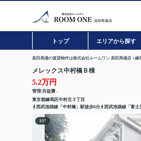
トップ
エリアから探す
高田馬場の賃貸物件は株式会社ルームワン 高田馬場店
練
メレックス中村橋Ｂ棟
5.2万円
管理/共益費 -
東京都
練馬区
中村北
３丁目
西武池袋線「中村橋」駅徒歩6分
西武池袋線「富士
1
/
17