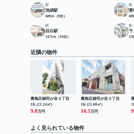
駅
駅
池袋駅
要
689ｍ（9分）
6
駅
駅
目白駅
千
1472ｍ（19分）
15
近隣の物件
豊島区雑司が谷３丁目
豊島区雑司が谷３丁目
1K (21.24㎡)
1K (21.68㎡)
1
9.8
10.5
9
万円
万円
よく見られている物件