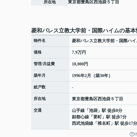
所在地
東京都
豊島区
西池袋
５丁目
菱和パレス立教大学前・国際ハイムの基本
物件名
菱和パレス立教大学前・国際ハイ
価格
7.9万円
管理/共益費
10,000円
築年月
1996年2月（築30年）
総戸数
-
所在地
東京都
豊島区
西池袋
５丁目
交通
山手線
「
池袋
」駅 徒歩8分
副都心線
「
要町
」駅 徒歩7分
西武池袋線
「
椎名町
」駅 徒歩17