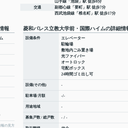
山手線
「
池袋
」駅 徒歩8分
交通
副都心線
「
要町
」駅 徒歩7分
西武池袋線
「
椎名町
」駅 徒歩17分
情報
菱和パレス立教大学前・国際ハイムの詳細情
設備条件
ム
エレベーター
駐輪場
敷地内ごみ置き場
光ファイバー
オートロック
宅配ボックス
24時間ゴミ出し可
設備(その他)
-
駐車場/月額
-/-
用途地域
-
分
募集戸数 / 総戸数
- / -
情報の見方