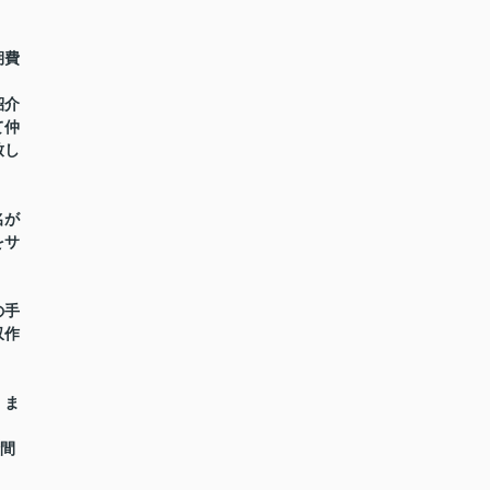
期費
紹介
て仲
致し
名が
をサ
の手
収作
】ま
時間