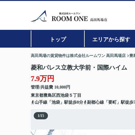
トップ
エリアから探す
高田馬場の賃貸物件は株式会社ルームワン 高田馬場店
豊
菱和パレス立教大学前・国際ハイム
7.9万円
管理/共益費 10,000円
東京都
豊島区
西池袋
５丁目
山手線「池袋」駅徒歩8分
副都心線「要町」駅徒歩
1
/
15