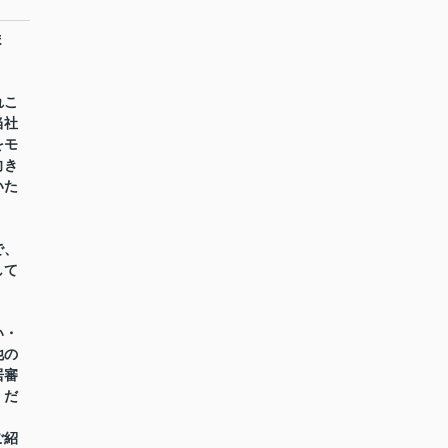
ま
れこ
当社
をモ
向き
いた
で、
して
い・
他の
居審
くだ
ご紹