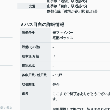
山手線
「
池袋
」駅 徒歩9分
交通
山手線
「
目白
」駅 徒歩7分
副都心線
「
雑司が谷
」駅 徒歩9分
ミハス目白の詳細情報
設備条件
光ファイバー
宅配ボックス
設備(その他)
-
駐車場/月額
-/-
用途地域
-
募集戸数 / 総戸数
- / 9戸
取引態様
仲介
備考
ここまでご覧頂きありがとうござい
す。
情報の見方
お部屋探しの際には、皆さまそれぞ