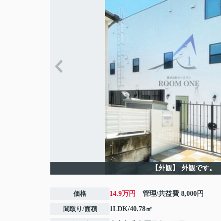
【外観】
外観です。
価格
14.9万円
管理/共益費
8,000円
間取り/面積
1LDK/40.78㎡