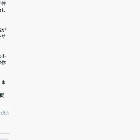
て仲
致し
名が
をサ
の手
収作
】ま
時間
の見方