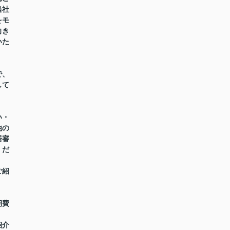
当社
をモ
向き
いた
で、
して
い・
他の
居審
くだ
ご紹
期費
紹介