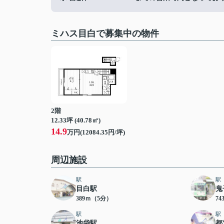
ミハス目白で募集中の物件
2階
12.33坪 (40.78㎡)
14.9
万円(12084.35円/坪)
周辺施設
駅
駅
目白駅
鬼
389ｍ（5分）
7
駅
駅
池袋駅
都