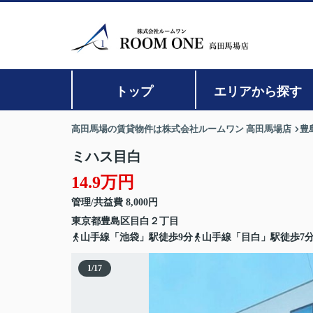
トップ
エリアから探す
高田馬場の賃貸物件は株式会社ルームワン 高田馬場店
豊
ミハス目白
14.9万円
管理/共益費 8,000円
東京都
豊島区
目白
２丁目
山手線「池袋」駅徒歩9分
山手線「目白」駅徒歩7
1
/
17