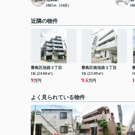
1065ｍ（14分）
10
近隣の物件
豊島区池袋３丁目
豊島区南池袋３丁目
1K (24.60㎡)
1K (23.09㎡)
1
9
9.6
1
万円
万円
よく見られている物件