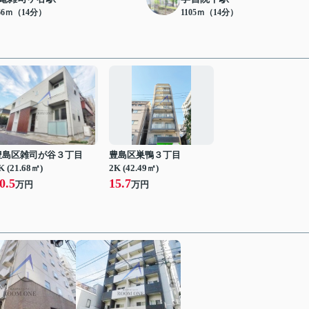
66ｍ（14分）
1105ｍ（14分）
豊島区雑司が谷３丁目
豊島区巣鴨３丁目
K (21.68㎡)
2K (42.49㎡)
0.5
15.7
万円
万円