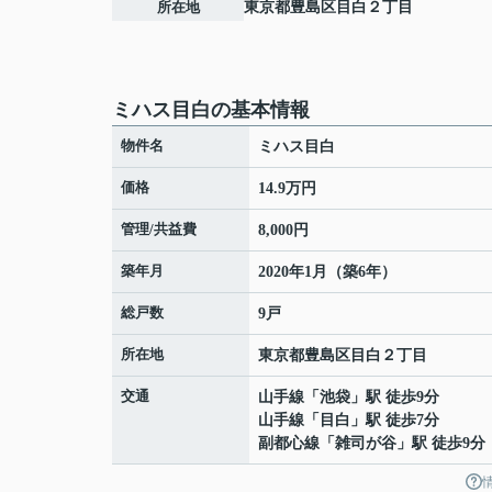
所在地
東京都
豊島区
目白
２丁目
ミハス目白の基本情報
物件名
ミハス目白
価格
14.9万円
管理/共益費
8,000円
築年月
2020年1月（築6年）
総戸数
9戸
所在地
東京都
豊島区
目白
２丁目
交通
山手線
「
池袋
」駅 徒歩9分
山手線
「
目白
」駅 徒歩7分
副都心線
「
雑司が谷
」駅 徒歩9分