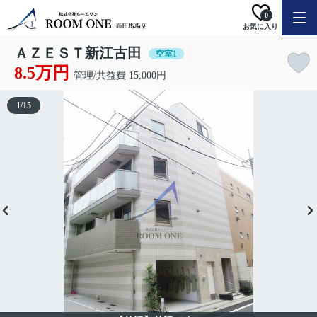
0
お気に入り
ＡＺＥＳＴ新江古田
空室1
8.5万円
管理/共益費 15,000円
1
/
15