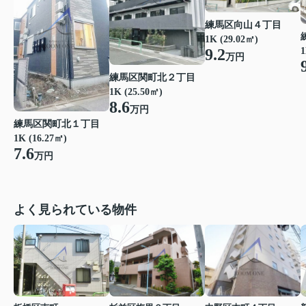
練馬区向山４丁目
1K (29.02㎡)
1
9.2
万円
練馬区関町北２丁目
1K (25.50㎡)
8.6
万円
練馬区関町北１丁目
1K (16.27㎡)
7.6
万円
よく見られている物件