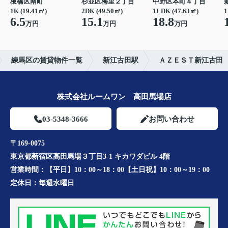
板橋区南町
杉並区梅里２丁目
中野区本町４丁目
1K (19.41㎡)
2DK (49.50㎡)
1LDK (47.63㎡)
1
6.5
15.1
18.8
万円
万円
万円
練馬区の賃貸物件一覧
新江古田駅
ＡＺＥＳＴ新江古田
株式会社ルームワン 高田馬場店
03-5348-3666
お問い合わせ
〒169-0075
東京都新宿区高田馬場３丁目3-1 キカワダビル 4階
営業時間：
【平日】10：00～18：00【土日祝】10：00～19：00
定休日：
毎週水曜日