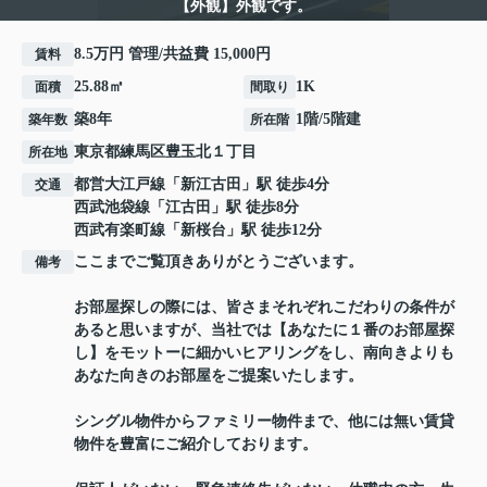
【外観】外観です。
8.5万円 管理/共益費 15,000円
賃料
25.88㎡
1K
面積
間取り
築8年
1階/5階建
築年数
所在階
東京都
練馬区
豊玉北
１丁目
所在地
都営大江戸線
「
新江古田
」駅 徒歩4分
交通
西武池袋線
「
江古田
」駅 徒歩8分
西武有楽町線
「
新桜台
」駅 徒歩12分
ここまでご覧頂きありがとうございます。
備考
お部屋探しの際には、皆さまそれぞれこだわりの条件が
あると思いますが、当社では【あなたに１番のお部屋探
し】をモットーに細かいヒアリングをし、南向きよりも
あなた向きのお部屋をご提案いたします。
シングル物件からファミリー物件まで、他には無い賃貸
物件を豊富にご紹介しております。