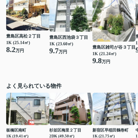
豊島区高松２丁目
豊島区西池袋３丁目
1K (25.14㎡)
1
1K (23.60㎡)
豊島区雑司が谷３丁目
8.2
9.7
万円
万円
1K (21.24㎡)
9.8
万円
よく見られている物件
板橋区南町
杉並区梅里２丁目
新宿区早稲田鶴巻町
1K (19.41㎡)
2DK (49.50㎡)
1K (21.75㎡)
1