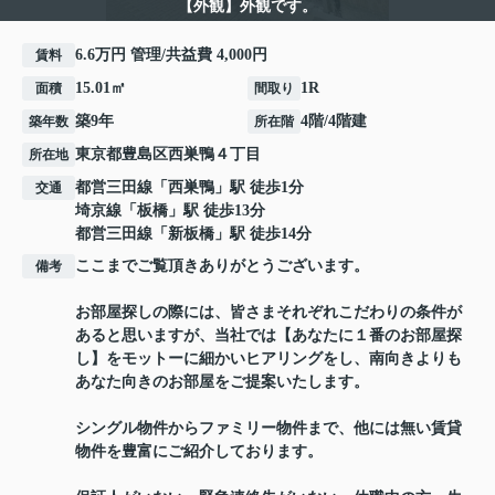
【外観】外観です。
6.6万円 管理/共益費 4,000円
賃料
15.01㎡
1R
面積
間取り
築9年
4階/4階建
築年数
所在階
東京都
豊島区
西巣鴨
４丁目
所在地
都営三田線
「
西巣鴨
」駅 徒歩1分
交通
埼京線
「
板橋
」駅 徒歩13分
都営三田線
「
新板橋
」駅 徒歩14分
ここまでご覧頂きありがとうございます。
備考
お部屋探しの際には、皆さまそれぞれこだわりの条件が
あると思いますが、当社では【あなたに１番のお部屋探
し】をモットーに細かいヒアリングをし、南向きよりも
あなた向きのお部屋をご提案いたします。
シングル物件からファミリー物件まで、他には無い賃貸
物件を豊富にご紹介しております。