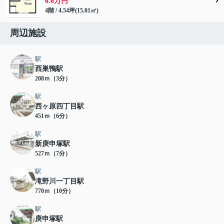
6.6万円
4階 / 4.54坪(15.01㎡)
周辺施設
駅
西巣鴨駅
208ｍ（3分）
駅
西ヶ原四丁目駅
451ｍ（6分）
駅
新庚申塚駅
527ｍ（7分）
駅
滝野川一丁目駅
770ｍ（10分）
駅
庚申塚駅