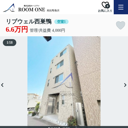
0
お気に入り
リブウェル西巣鴨
空室1
6.6万円
管理/共益費 4,000円
1
/
18