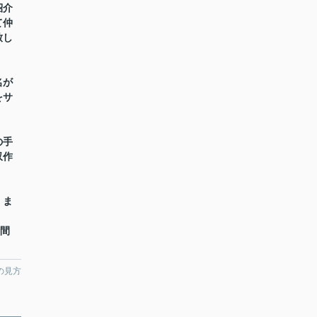
紹介
て仲
致し
名が
をサ
の手
収作
】ま
時間
の見方