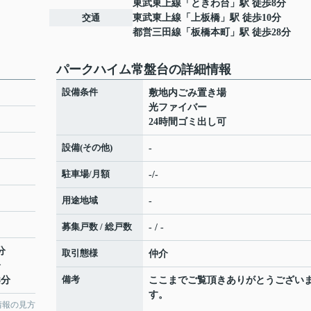
東武東上線
「
ときわ台
」駅 徒歩8分
交通
東武東上線
「
上板橋
」駅 徒歩10分
都営三田線
「
板橋本町
」駅 徒歩28分
パークハイム常盤台の詳細情報
設備条件
敷地内ごみ置き場
光ファイバー
24時間ゴミ出し可
設備(その他)
-
駐車場/月額
-/-
用途地域
-
募集戸数 / 総戸数
- / -
分
取引態様
仲介
分
備考
8分
ここまでご覧頂きありがとうござい
す。
情報の見方