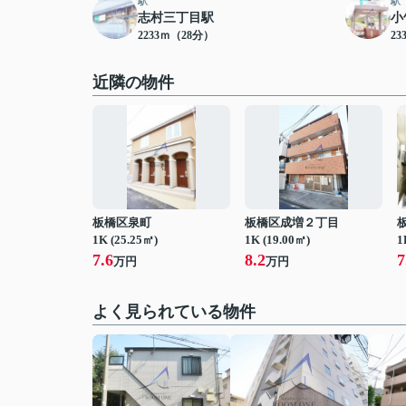
駅
駅
志村三丁目駅
小
2233ｍ（28分）
23
近隣の物件
板橋区泉町
板橋区成増２丁目
1K (25.25㎡)
1K (19.00㎡)
1
7.6
8.2
7
万円
万円
よく見られている物件