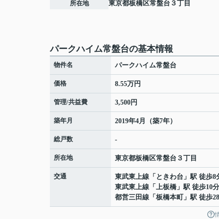
所在地
東京都
板橋区
常盤台
３丁目
パークハイム常盤台の基本情報
物件名
パークハイム常盤台
価格
8.55万円
管理/共益費
3,500円
築年月
2019年4月（築7年）
総戸数
-
所在地
東京都
板橋区
常盤台
３丁目
交通
東武東上線
「
ときわ台
」駅 徒歩8
東武東上線
「
上板橋
」駅 徒歩10
都営三田線
「
板橋本町
」駅 徒歩2