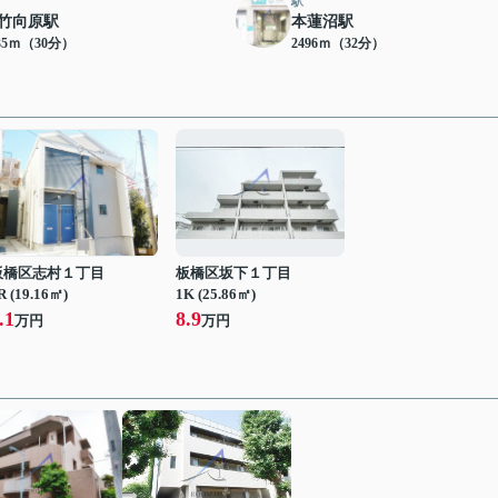
駅
竹向原駅
本蓮沼駅
35ｍ（30分）
2496ｍ（32分）
板橋区志村１丁目
板橋区坂下１丁目
R (19.16㎡)
1K (25.86㎡)
.1
8.9
万円
万円