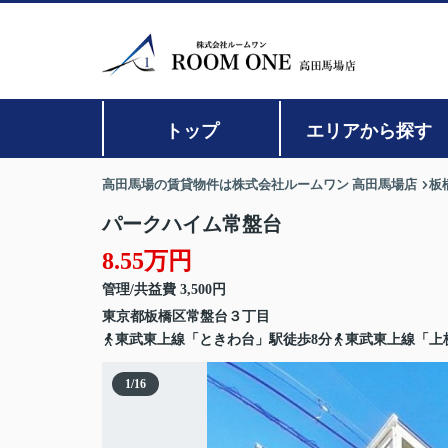
トップ
エリアから探す
高田馬場の賃貸物件は株式会社ルームワン 高田馬場店
板
パークハイム常盤台
8.55万円
管理/共益費 3,500円
東京都
板橋区
常盤台
３丁目
東武東上線「ときわ台」駅徒歩8分
東武東上線「上
1
/
16