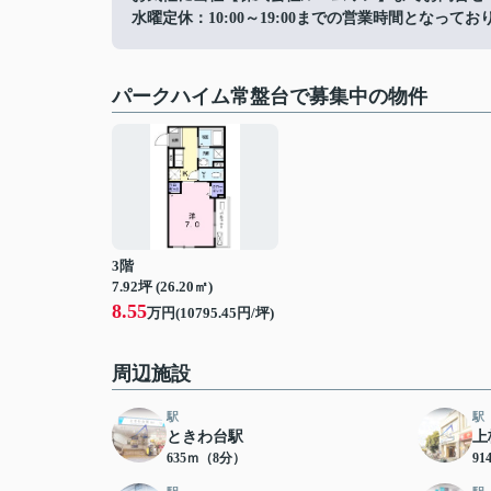
水曜定休：10:00～19:00までの営業時間となってお
パークハイム常盤台で募集中の物件
3階
7.92坪 (26.20㎡)
8.55
万円(10795.45円/坪)
周辺施設
駅
駅
ときわ台駅
上
635ｍ（8分）
9