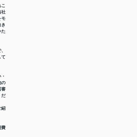
れこ
当社
をモ
向き
いた
で、
して
い・
他の
居審
くだ
ご紹
期費