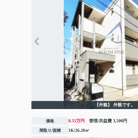
【外観】
外観です。
価格
8.55万円
管理/共益費
3,500円
間取り/面積
1K/26.20㎡