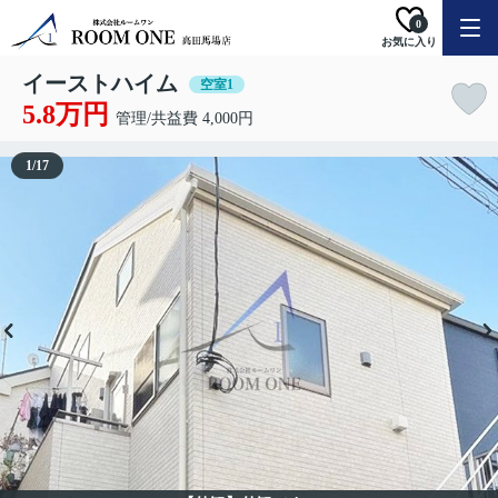
0
お気に入り
イーストハイム
空室1
5.8万円
管理/共益費 4,000円
1
/
17