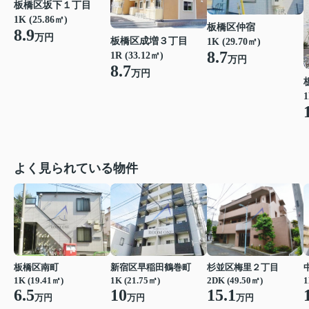
板橋区坂下１丁目
1K (25.86㎡)
板橋区仲宿
8.9
万円
板橋区成増３丁目
1K (29.70㎡)
8.7
1R (33.12㎡)
万円
8.7
万円
1
よく見られている物件
板橋区南町
新宿区早稲田鶴巻町
杉並区梅里２丁目
1K (19.41㎡)
1K (21.75㎡)
2DK (49.50㎡)
1
6.5
10
15.1
万円
万円
万円