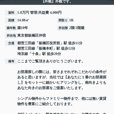
【外観】外観です。
5.8万円 管理/共益費 4,000円
賃料
14.88㎡
1R
面積
間取り
築10年
2階/2階建
築年数
所在階
東京都
板橋区
仲宿
所在地
都営三田線
「
板橋区役所前
」駅 徒歩11分
交通
都営三田線
「
板橋本町
」駅 徒歩12分
埼京線
「
十条
」駅 徒歩20分
ここまでご覧頂きありがとうございます。
備考
お部屋探しの際には、皆さまそれぞれこだわりの条件が
あると思いますが、当社では【あなたに１番のお部屋探
し】をモットーに細かいヒアリングをし、南向きよりも
あなた向きのお部屋をご提案いたします。
シングル物件からファミリー物件まで、他には無い賃貸
物件を豊富にご紹介しております。