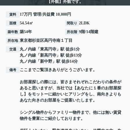
【外観】外観です。
17万円 管理/共益費 10,000円
賃料
54.54㎡
2LDK
面積
間取り
築54年
9階/14階建
築年数
所在階
東京都
杉並区
高円寺南
１丁目
所在地
丸ノ内線
「
東高円寺
」駅 徒歩1分
交通
丸ノ内線
「
新高円寺
」駅 徒歩13分
丸ノ内線
「
新中野
」駅 徒歩14分
ここまでご覧頂きありがとうございます。
備考
お部屋探しの際には、皆さまそれぞれこだわりの条件が
あると思いますが、当社では【あなたに１番のお部屋探
し】をモットーに細かいヒアリングをし、南向きよりも
あなた向きのお部屋をご提案いたします。
シングル物件からファミリー物件まで、他には無い賃貸
物件を豊富にご紹介しております。