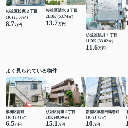
杉並区清水３丁目
杉並区松庵２丁目
1
2LDK (53.74㎡)
1K (25.30㎡)
13.7
8.7
万円
万円
杉並区桃井１丁目
1LDK (33.82㎡)
11.6
万円
よく見られている物件
板橋区南町
杉並区梅里２丁目
新宿区早稲田鶴巻町
1K (19.41㎡)
2DK (49.50㎡)
1K (21.75㎡)
1
6.5
15.1
10
万円
万円
万円