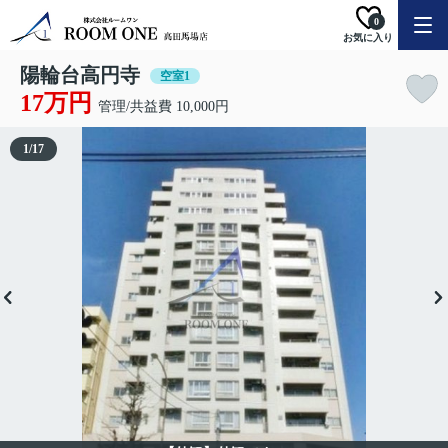
0
お気に入り
陽輪台高円寺
空室1
17万円
管理/共益費 10,000円
1
/
17