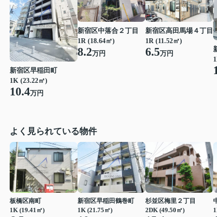
新宿区中落合２丁目
新宿区高田馬場４丁目
1R (18.64㎡)
1R (11.52㎡)
8.2
6.5
万円
万円
1
新宿区早稲田町
1K (23.22㎡)
10.4
万円
よく見られている物件
板橋区南町
新宿区早稲田鶴巻町
杉並区梅里２丁目
1K (19.41㎡)
1K (21.75㎡)
2DK (49.50㎡)
1