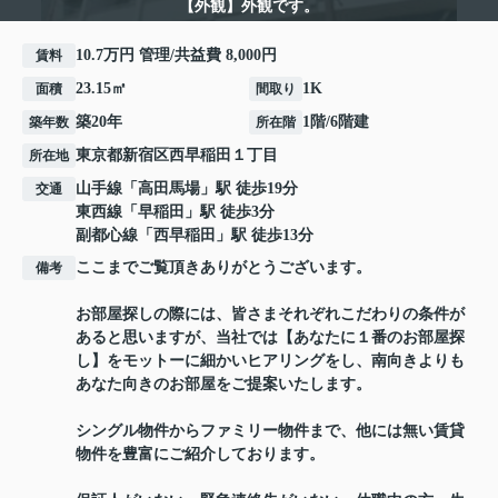
【外観】外観です。
10.7万円 管理/共益費 8,000円
賃料
23.15㎡
1K
面積
間取り
築20年
1階/6階建
築年数
所在階
東京都
新宿区
西早稲田
１丁目
所在地
山手線
「
高田馬場
」駅 徒歩19分
交通
東西線
「
早稲田
」駅 徒歩3分
副都心線
「
西早稲田
」駅 徒歩13分
ここまでご覧頂きありがとうございます。
備考
お部屋探しの際には、皆さまそれぞれこだわりの条件が
あると思いますが、当社では【あなたに１番のお部屋探
し】をモットーに細かいヒアリングをし、南向きよりも
あなた向きのお部屋をご提案いたします。
シングル物件からファミリー物件まで、他には無い賃貸
物件を豊富にご紹介しております。