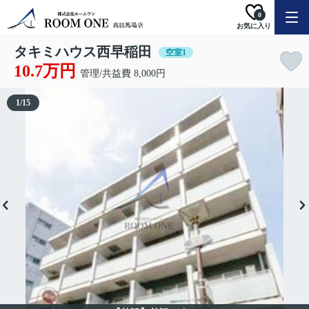
0
お気に入り
タキミハウス西早稲田
空室1
10.7万円
管理/共益費 8,000円
1
/
15